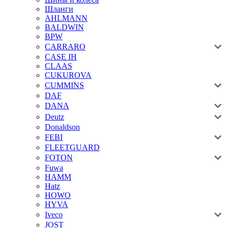
Шланги
AHLMANN
BALDWIN
BPW
CARRARO
CASE IH
CLAAS
CUKUROVA
CUMMINS
DAF
DANA
Deutz
Donaldson
FEBI
FLEETGUARD
FOTON
Fuwa
HAMM
Hatz
HOWO
HYVA
Iveco
JOST