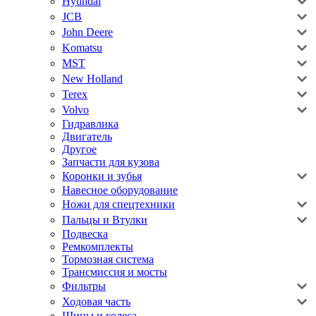
Hyundai
JCB
John Deere
Komatsu
MST
New Holland
Terex
Volvo
Гидравлика
Двигатель
Другое
Запчасти для кузова
Коронки и зубья
Навесное оборудование
Ножи для спецтехники
Пальцы и Втулки
Подвеска
Ремкомплекты
Тормозная система
Трансмиссия и мосты
Фильтры
Ходовая часть
Шины и колеса