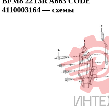
BFM8 22T3R A663 CODE
4110003164 — схемы