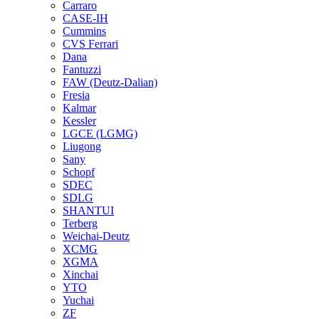
Carraro
CASE-IH
Cummins
CVS Ferrari
Dana
Fantuzzi
FAW (Deutz-Dalian)
Fresia
Kalmar
Kessler
LGCE (LGMG)
Liugong
Sany
Schopf
SDEC
SDLG
SHANTUI
Terberg
Weichai-Deutz
XCMG
XGMA
Xinchai
YTO
Yuchai
ZF