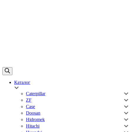
Каталог
Caterpillar
ZF
Case
Doosan
Hidromek
Hitachi