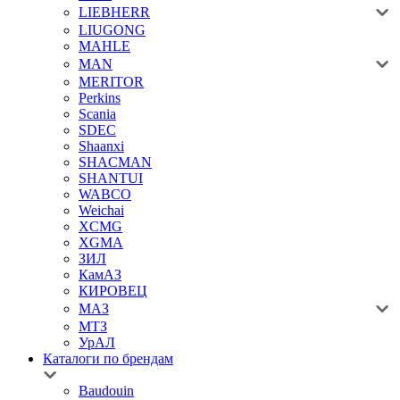
LIEBHERR
LIUGONG
MAHLE
MAN
MERITOR
Perkins
Scania
SDEC
Shaanxi
SHACMAN
SHANTUI
WABCO
Weichai
XCMG
XGMA
ЗИЛ
КамАЗ
КИРОВЕЦ
МАЗ
МТЗ
УрАЛ
Каталоги по брендам
Baudouin