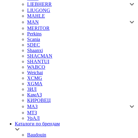
LIEBHERR
LIUGONG
MAHLE
MAN
MERITOR
Perkins
Scania
SDEC
Shaanxi
SHACMAN
SHANTUI
WABCO
Weichai
XCMG
XGMA
ЗИЛ
КамАЗ
КИРОВЕЦ
МАЗ
МТЗ
УрАЛ
Каталоги по брендам
Baudouin