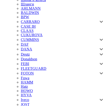
Шланги
AHLMANN
BALDWIN
BPW
CARRARO
CASE IH
CLAAS
CUKUROVA
CUMMINS
DAF
DANA
Deutz
Donaldson
FEBI
FLEETGUARD
FOTON
Fuwa
HAMM
Hatz
HOWO
HYVA
Iveco
JOST