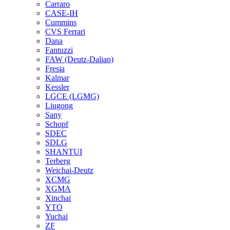
Carraro
CASE-IH
Cummins
CVS Ferrari
Dana
Fantuzzi
FAW (Deutz-Dalian)
Fresia
Kalmar
Kessler
LGCE (LGMG)
Liugong
Sany
Schopf
SDEC
SDLG
SHANTUI
Terberg
Weichai-Deutz
XCMG
XGMA
Xinchai
YTO
Yuchai
ZF