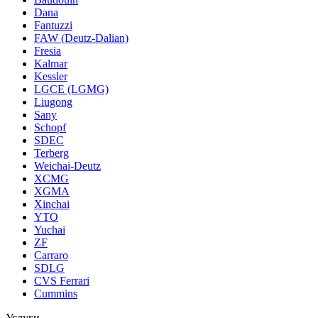
Dana
Fantuzzi
FAW (Deutz-Dalian)
Fresia
Kalmar
Kessler
LGCE (LGMG)
Liugong
Sany
Schopf
SDEC
Terberg
Weichai-Deutz
XCMG
XGMA
Xinchai
YTO
Yuchai
ZF
Carraro
SDLG
CVS Ferrari
Cummins
Услуги