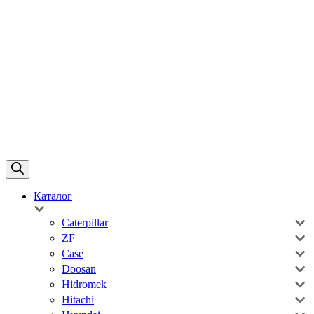
Каталог
Caterpillar
ZF
Case
Doosan
Hidromek
Hitachi