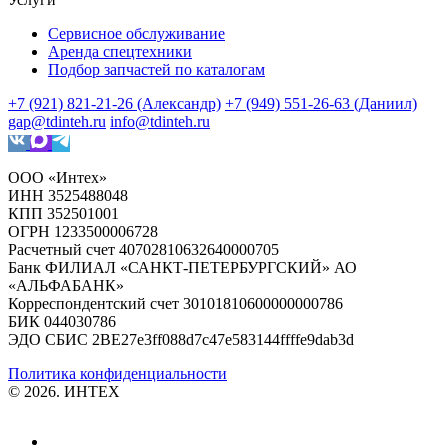
Сервисное обслуживание
Аренда спецтехники
Подбор запчастей по каталогам
+7 (921) 821-21-26 (Александр)
+7 (949) 551-26-63 (Даниил)
gap@tdinteh.ru
info@tdinteh.ru
ООО «Интех»
ИНН 3525488048
КПП 352501001
ОГРН 1233500006728
Расчетный счет 40702810632640000705
Банк ФИЛИАЛ «САНКТ-ПЕТЕРБУРГСКИЙ» АО
«АЛЬФАБАНК»
Корреспондентский счет 30101810600000000786
БИК 044030786
ЭДО СБИС 2BE27e3ff088d7c47e583144ffffe9dab3d
Политика конфиденциальности
© 2026. ИНТЕХ