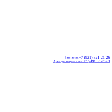
+7 (921) 821-21-26
Запчасти
Аренда спецтехники
+7 (949) 551-26-63
Doosan
Hidromek
CVS Ferrari