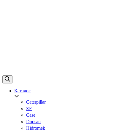
Каталог
Caterpillar
ZF
Case
Doosan
Hidromek