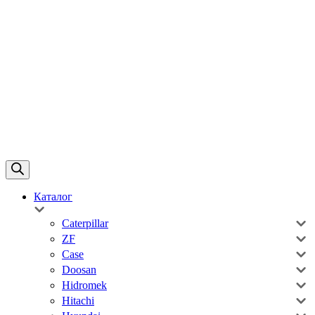
Каталог
Caterpillar
ZF
Case
Doosan
Hidromek
Hitachi