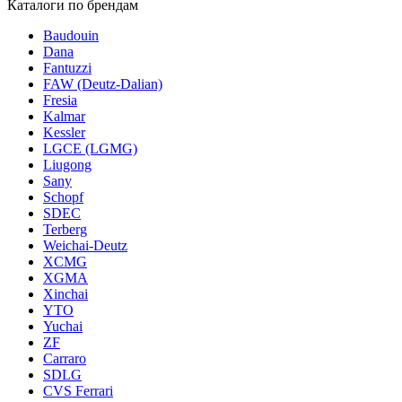
Каталоги по брендам
Baudouin
Dana
Fantuzzi
FAW (Deutz-Dalian)
Fresia
Kalmar
Kessler
LGCE (LGMG)
Liugong
Sany
Schopf
SDEC
Terberg
Weichai-Deutz
XCMG
XGMA
Xinchai
YTO
Yuchai
ZF
Carraro
SDLG
CVS Ferrari