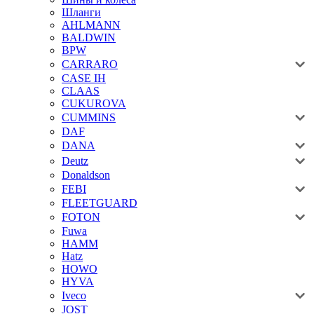
Шланги
AHLMANN
BALDWIN
BPW
CARRARO
CASE IH
CLAAS
CUKUROVA
CUMMINS
DAF
DANA
Deutz
Donaldson
FEBI
FLEETGUARD
FOTON
Fuwa
HAMM
Hatz
HOWO
HYVA
Iveco
JOST