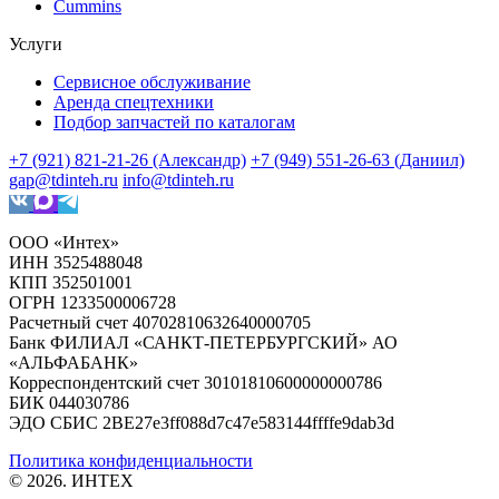
Cummins
Услуги
Сервисное обслуживание
Аренда спецтехники
Подбор запчастей по каталогам
+7 (921) 821-21-26 (Александр)
+7 (949) 551-26-63 (Даниил)
gap@tdinteh.ru
info@tdinteh.ru
ООО «Интех»
ИНН 3525488048
КПП 352501001
ОГРН 1233500006728
Расчетный счет 40702810632640000705
Банк ФИЛИАЛ «САНКТ-ПЕТЕРБУРГСКИЙ» АО
«АЛЬФАБАНК»
Корреспондентский счет 30101810600000000786
БИК 044030786
ЭДО СБИС 2BE27e3ff088d7c47e583144ffffe9dab3d
Политика конфиденциальности
© 2026. ИНТЕХ