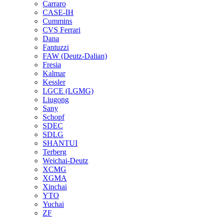
Carraro
CASE-IH
Cummins
CVS Ferrari
Dana
Fantuzzi
FAW (Deutz-Dalian)
Fresia
Kalmar
Kessler
LGCE (LGMG)
Liugong
Sany
Schopf
SDEC
SDLG
SHANTUI
Terberg
Weichai-Deutz
XCMG
XGMA
Xinchai
YTO
Yuchai
ZF