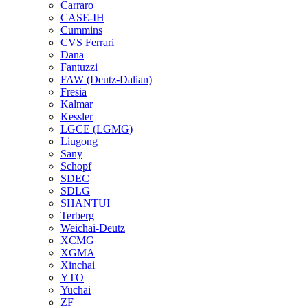
Carraro
CASE-IH
Cummins
CVS Ferrari
Dana
Fantuzzi
FAW (Deutz-Dalian)
Fresia
Kalmar
Kessler
LGCE (LGMG)
Liugong
Sany
Schopf
SDEC
SDLG
SHANTUI
Terberg
Weichai-Deutz
XCMG
XGMA
Xinchai
YTO
Yuchai
ZF