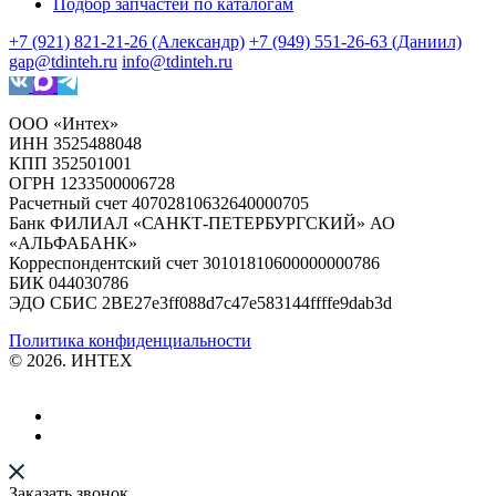
Подбор запчастей по каталогам
+7 (921) 821-21-26 (Александр)
+7 (949) 551-26-63 (Даниил)
gap@tdinteh.ru
info@tdinteh.ru
ООО «Интех»
ИНН 3525488048
КПП 352501001
ОГРН 1233500006728
Расчетный счет 40702810632640000705
Банк ФИЛИАЛ «САНКТ-ПЕТЕРБУРГСКИЙ» АО
«АЛЬФАБАНК»
Корреспондентский счет 30101810600000000786
БИК 044030786
ЭДО СБИС 2BE27e3ff088d7c47e583144ffffe9dab3d
Политика конфиденциальности
© 2026. ИНТЕХ
Заказать звонок