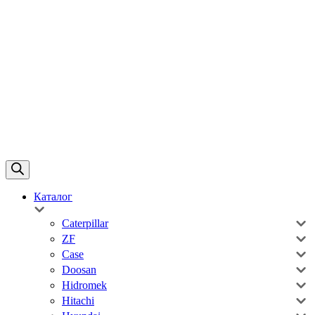
Каталог
Caterpillar
ZF
Case
Doosan
Hidromek
Hitachi