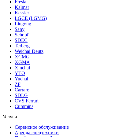
Fresia
Kalmar
Kessler
LGCE (LGMG)
Liugong
Sany
Schopf
SDEC
Terberg
Weichai-Deutz
XCMG
XGMA
Xinchai
YTO
Yuchai
ZF
Carraro
SDLG
CVS Ferrari
Cummins
Услуги
Сервисное обслуживание
Аренда спецтехники