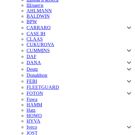
Шланги
AHLMANN
BALDWIN
BPW
CARRARO
CASE IH
CLAAS
CUKUROVA
CUMMINS
DAF
DANA
Deutz
Donaldson
FEBI
FLEETGUARD
FOTON
Fuwa
HAMM
Hatz
HOWO
HYVA
Iveco
JOST