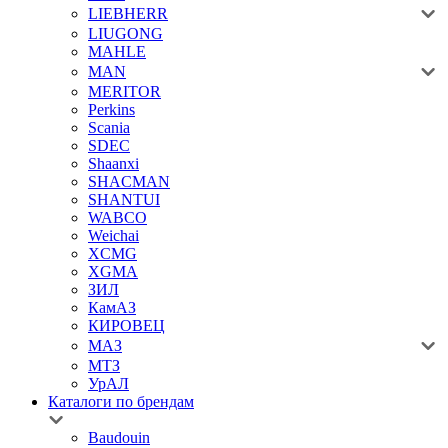
LIEBHERR
LIUGONG
MAHLE
MAN
MERITOR
Perkins
Scania
SDEC
Shaanxi
SHACMAN
SHANTUI
WABCO
Weichai
XCMG
XGMA
ЗИЛ
КамАЗ
КИРОВЕЦ
МАЗ
МТЗ
УрАЛ
Каталоги по брендам
Baudouin