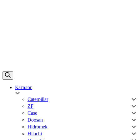
Каталог
Caterpillar
ZF
Case
Doosan
Hidromek
Hitachi