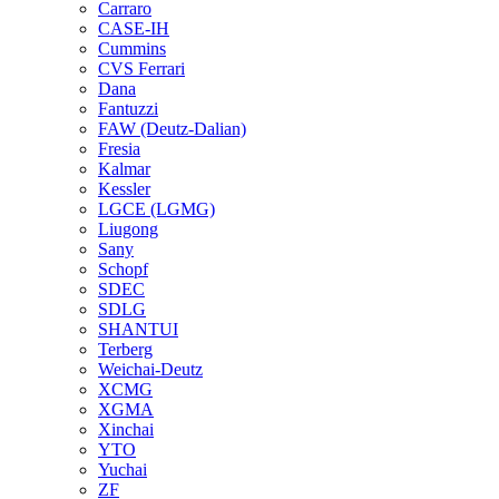
Carraro
CASE-IH
Cummins
CVS Ferrari
Dana
Fantuzzi
FAW (Deutz-Dalian)
Fresia
Kalmar
Kessler
LGCE (LGMG)
Liugong
Sany
Schopf
SDEC
SDLG
SHANTUI
Terberg
Weichai-Deutz
XCMG
XGMA
Xinchai
YTO
Yuchai
ZF