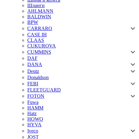
Шланги
AHLMANN
BALDWIN
BPW
CARRARO
CASE IH
CLAAS
CUKUROVA
CUMMINS
DAF
DANA
Deutz
Donaldson
FEBI
FLEETGUARD
FOTON
Fuwa
HAMM
Hatz
HOWO
HYVA
Iveco
JOST