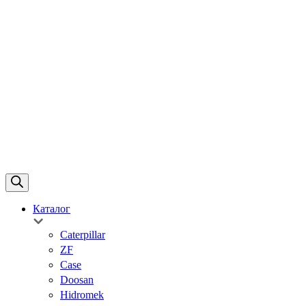
Каталог
Caterpillar
ZF
Case
Doosan
Hidromek