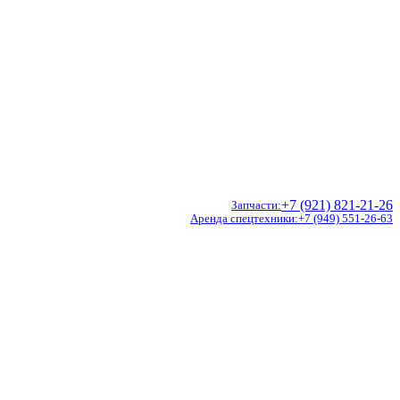
+7 (921) 821-21-26
Запчасти
Аренда спецтехники
+7 (949) 551-26-63
Doosan
Hidromek
CVS Ferrari