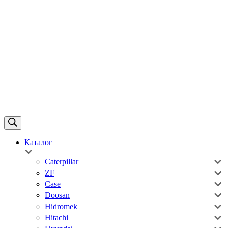
Каталог
Caterpillar
ZF
Case
Doosan
Hidromek
Hitachi