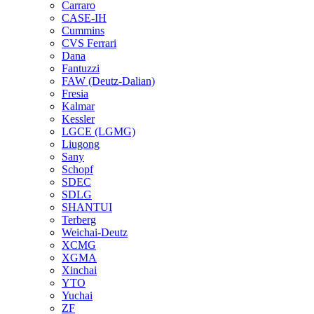
Carraro
CASE-IH
Cummins
CVS Ferrari
Dana
Fantuzzi
FAW (Deutz-Dalian)
Fresia
Kalmar
Kessler
LGCE (LGMG)
Liugong
Sany
Schopf
SDEC
SDLG
SHANTUI
Terberg
Weichai-Deutz
XCMG
XGMA
Xinchai
YTO
Yuchai
ZF