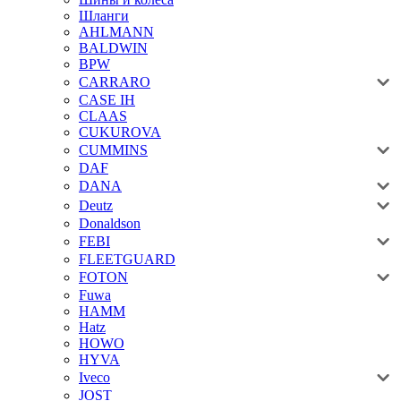
Шланги
AHLMANN
BALDWIN
BPW
CARRARO
CASE IH
CLAAS
CUKUROVA
CUMMINS
DAF
DANA
Deutz
Donaldson
FEBI
FLEETGUARD
FOTON
Fuwa
HAMM
Hatz
HOWO
HYVA
Iveco
JOST