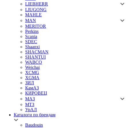
LIEBHERR
LIUGONG
MAHLE
MAN
MERITOR
Perkins
Scania
SDEC
Shaanxi
SHACMAN
SHANTUI
WABCO
Weichai
XCMG
XGMA
ЗИЛ
КамАЗ
КИРОВЕЦ
МАЗ
МТЗ
УрАЛ
Каталоги по брендам
Baudouin