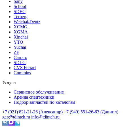
Sany
Schopf
SDEC
Terberg
Weichai-Deutz
XCMG
XGMA
Xinchai
YTO
Yuchai
ZF
Carraro
SDLG
CVS Ferrari
Cummins
Услуги
Сервисное обслуживание
Аренда спецтехники
Подбор запчастей по каталогам
+7 (921) 821-21-26 (Александр)
+7 (949) 551-26-63 (Даниил)
gap@tdinteh.ru
info@tdinteh.ru