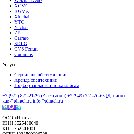
Weichai-Deutz
XCMG
XGMA
Xinchai
YTO
Yuchai
ZF
Carraro
SDLG
CVS Ferrari
Cummins
Услуги
Сервисное обслуживание
Аренда спецтехники
Подбор запчастей по каталогам
+7 (921) 821-21-26 (Александр)
+7 (949) 551-26-63 (Даниил)
gap@tdinteh.ru
info@tdinteh.ru
ООО «Интех»
ИНН 3525488048
КПП 352501001
ОГРН 1233500006728