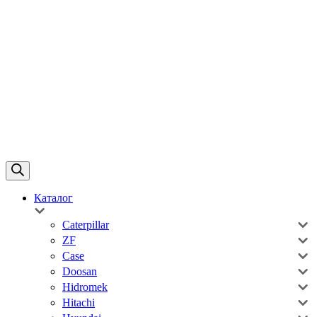
Каталог
Caterpillar
ZF
Case
Doosan
Hidromek
Hitachi