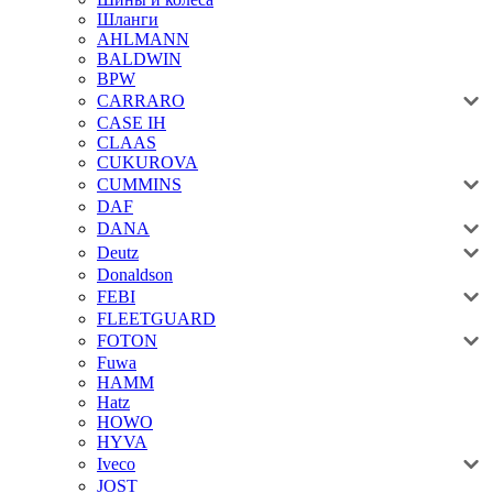
Шланги
AHLMANN
BALDWIN
BPW
CARRARO
CASE IH
CLAAS
CUKUROVA
CUMMINS
DAF
DANA
Deutz
Donaldson
FEBI
FLEETGUARD
FOTON
Fuwa
HAMM
Hatz
HOWO
HYVA
Iveco
JOST