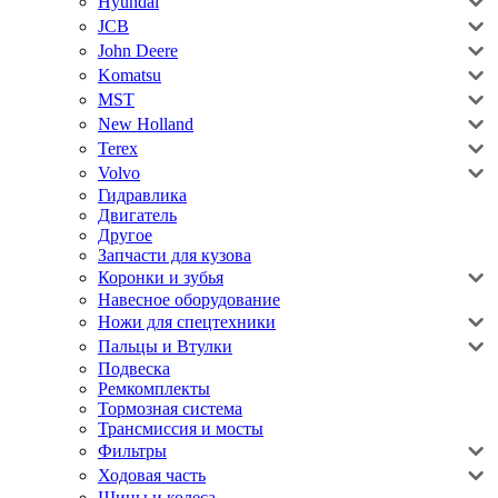
Hyundai
JCB
John Deere
Komatsu
MST
New Holland
Terex
Volvo
Гидравлика
Двигатель
Другое
Запчасти для кузова
Коронки и зубья
Навесное оборудование
Ножи для спецтехники
Пальцы и Втулки
Подвеска
Ремкомплекты
Тормозная система
Трансмиссия и мосты
Фильтры
Ходовая часть
Шины и колеса