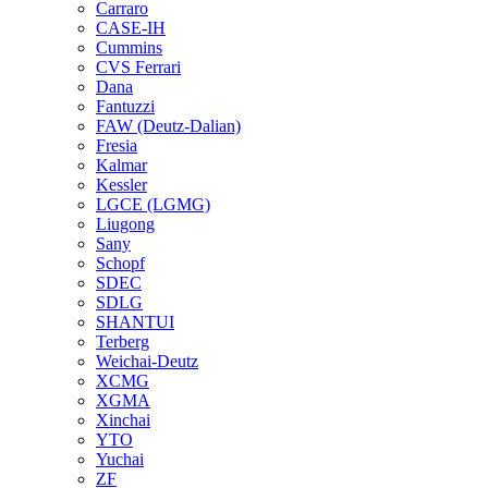
Carraro
CASE-IH
Cummins
CVS Ferrari
Dana
Fantuzzi
FAW (Deutz-Dalian)
Fresia
Kalmar
Kessler
LGCE (LGMG)
Liugong
Sany
Schopf
SDEC
SDLG
SHANTUI
Terberg
Weichai-Deutz
XCMG
XGMA
Xinchai
YTO
Yuchai
ZF