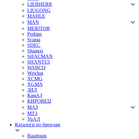
LIEBHERR
LIUGONG
MAHLE
MAN
MERITOR
Perkins
Scania
SDEC
Shaanxi
SHACMAN
SHANTUI
WABCO
Weichai
XCMG
XGMA
ЗИЛ
КамАЗ
КИРОВЕЦ
МАЗ
МТЗ
УрАЛ
Каталоги по брендам
Baudouin