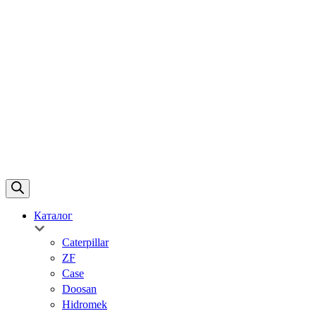
Каталог
Caterpillar
ZF
Case
Doosan
Hidromek