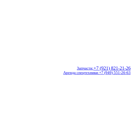
+7 (921) 821-21-26
Запчасти
Аренда спецтехники
+7 (949) 551-26-63
Doosan
Hidromek
CVS Ferrari