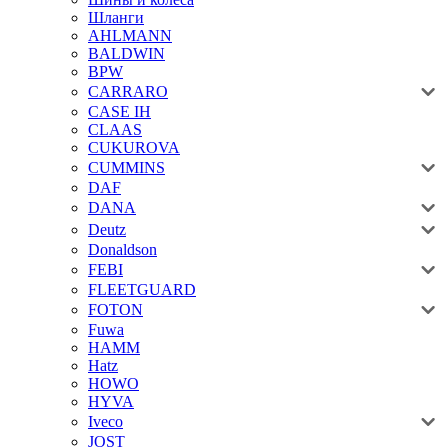
Шланги
AHLMANN
BALDWIN
BPW
CARRARO
CASE IH
CLAAS
CUKUROVA
CUMMINS
DAF
DANA
Deutz
Donaldson
FEBI
FLEETGUARD
FOTON
Fuwa
HAMM
Hatz
HOWO
HYVA
Iveco
JOST