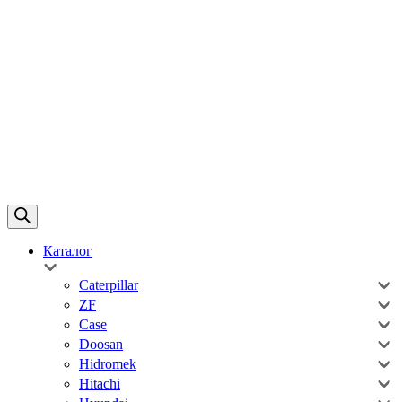
Каталог
Caterpillar
ZF
Case
Doosan
Hidromek
Hitachi