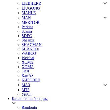
LIEBHERR
LIUGONG
MAHLE
MAN
MERITOR
Perkins
Scania
SDEC
Shaanxi
SHACMAN
SHANTUI
WABCO
Weichai
XCMG
XGMA
ЗИЛ
КамАЗ
КИРОВЕЦ
МАЗ
МТЗ
УрАЛ
Каталоги по брендам
Baudouin