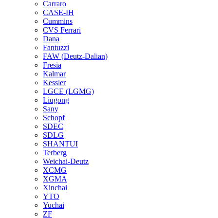
Carraro
CASE-IH
Cummins
CVS Ferrari
Dana
Fantuzzi
FAW (Deutz-Dalian)
Fresia
Kalmar
Kessler
LGCE (LGMG)
Liugong
Sany
Schopf
SDEC
SDLG
SHANTUI
Terberg
Weichai-Deutz
XCMG
XGMA
Xinchai
YTO
Yuchai
ZF