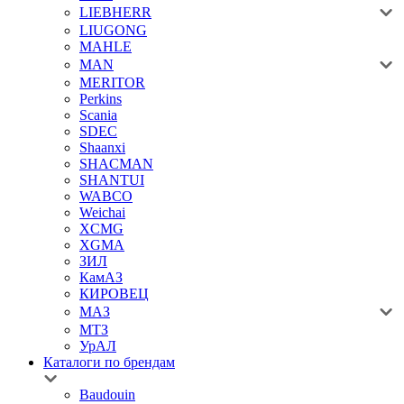
LIEBHERR
LIUGONG
MAHLE
MAN
MERITOR
Perkins
Scania
SDEC
Shaanxi
SHACMAN
SHANTUI
WABCO
Weichai
XCMG
XGMA
ЗИЛ
КамАЗ
КИРОВЕЦ
МАЗ
МТЗ
УрАЛ
Каталоги по брендам
Baudouin