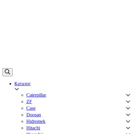
Каталог
Caterpillar
ZF
Case
Doosan
Hidromek
Hitachi