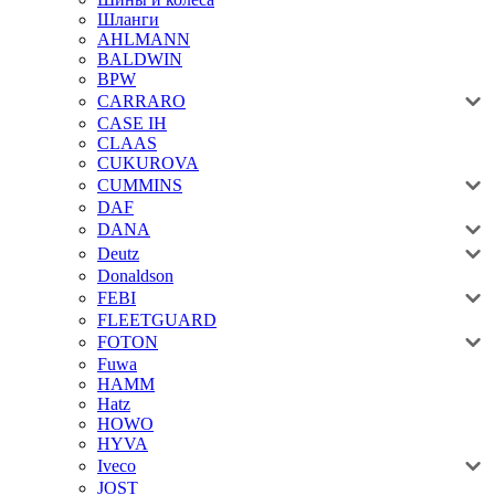
Шланги
AHLMANN
BALDWIN
BPW
CARRARO
CASE IH
CLAAS
CUKUROVA
CUMMINS
DAF
DANA
Deutz
Donaldson
FEBI
FLEETGUARD
FOTON
Fuwa
HAMM
Hatz
HOWO
HYVA
Iveco
JOST