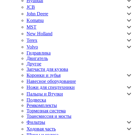
Hyundai
JCB
John Deere
Komatsu
MST
New Holland
Terex
Volvo
Гидравлика
Двигатель
Другое
Запчасти для кузова
Коронки и зубья
Навесное оборудование
Ножи для спецтехники
Пальцы и Втулки
Подвеска
Ремкомплекты
Тормозная система
Трансмиссия и мосты
Фильтры
Ходовая часть
Шины и колеса