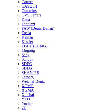
Carraro
CASE-IH
Cummins
CVS Ferrari
Dana
Fantuzzi
FAW (Deutz-Dalian)
Fresia
Kalmar
Kessler
LGCE (LGMG)
Liugong
Sany
Schopf
SDEC
SDLG
SHANTUI
Terberg
Weichai-Deutz
XCMG
XGMA
Xinchai
YTO
Yuchai
ZF