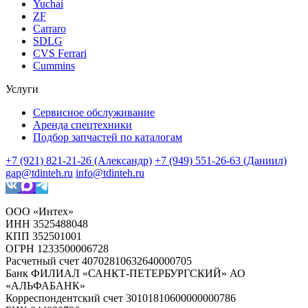
Yuchai
ZF
Carraro
SDLG
CVS Ferrari
Cummins
Услуги
Сервисное обслуживание
Аренда спецтехники
Подбор запчастей по каталогам
+7 (921) 821-21-26 (Александр)
+7 (949) 551-26-63 (Даниил)
gap@tdinteh.ru
info@tdinteh.ru
ООО «Интех»
ИНН 3525488048
КПП 352501001
ОГРН 1233500006728
Расчетный счет 40702810632640000705
Банк ФИЛИАЛ «САНКТ-ПЕТЕРБУРГСКИЙ» АО
«АЛЬФАБАНК»
Корреспондентский счет 30101810600000000786