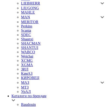
LIEBHERR
LIUGONG
MAHLE
MAN
MERITOR
Perkins
Scania
SDEC
Shaanxi
SHACMAN
SHANTUI
WABCO
Weichai
XCMG
XGMA
ЗИЛ
КамАЗ
КИРОВЕЦ
МАЗ
МТЗ
УрАЛ
Каталоги по брендам
Baudouin