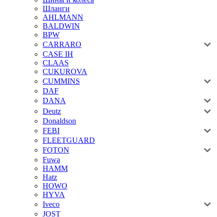
Шланги
AHLMANN
BALDWIN
BPW
CARRARO
CASE IH
CLAAS
CUKUROVA
CUMMINS
DAF
DANA
Deutz
Donaldson
FEBI
FLEETGUARD
FOTON
Fuwa
HAMM
Hatz
HOWO
HYVA
Iveco
JOST