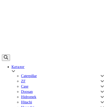
Каталог
Caterpillar
ZF
Case
Doosan
Hidromek
Hitachi