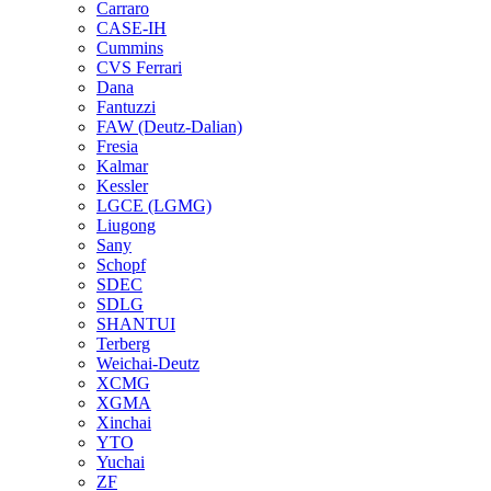
Carraro
CASE-IH
Cummins
CVS Ferrari
Dana
Fantuzzi
FAW (Deutz-Dalian)
Fresia
Kalmar
Kessler
LGCE (LGMG)
Liugong
Sany
Schopf
SDEC
SDLG
SHANTUI
Terberg
Weichai-Deutz
XCMG
XGMA
Xinchai
YTO
Yuchai
ZF