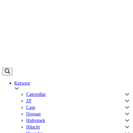
Каталог
Caterpillar
ZF
Case
Doosan
Hidromek
Hitachi