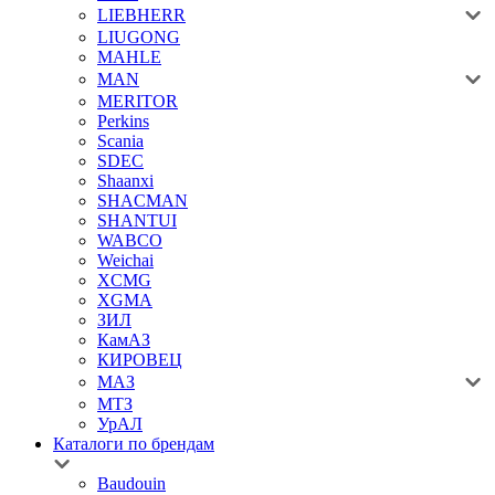
LIEBHERR
LIUGONG
MAHLE
MAN
MERITOR
Perkins
Scania
SDEC
Shaanxi
SHACMAN
SHANTUI
WABCO
Weichai
XCMG
XGMA
ЗИЛ
КамАЗ
КИРОВЕЦ
МАЗ
МТЗ
УрАЛ
Каталоги по брендам
Baudouin