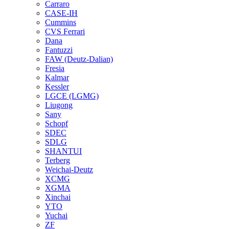
Carraro
CASE-IH
Cummins
CVS Ferrari
Dana
Fantuzzi
FAW (Deutz-Dalian)
Fresia
Kalmar
Kessler
LGCE (LGMG)
Liugong
Sany
Schopf
SDEC
SDLG
SHANTUI
Terberg
Weichai-Deutz
XCMG
XGMA
Xinchai
YTO
Yuchai
ZF