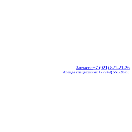
+7 (921) 821-21-26
Запчасти
Аренда спецтехники
+7 (949) 551-26-63
Doosan
Hidromek
CVS Ferrari