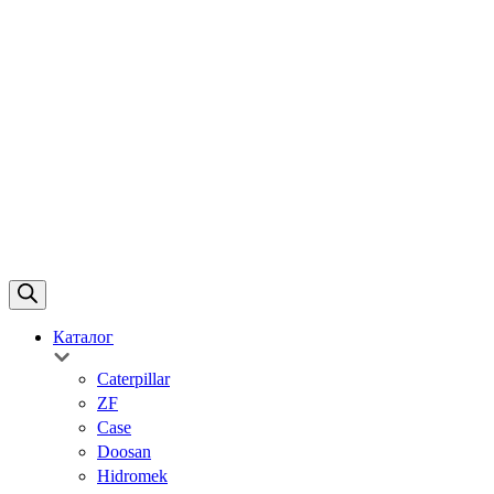
Каталог
Caterpillar
ZF
Case
Doosan
Hidromek