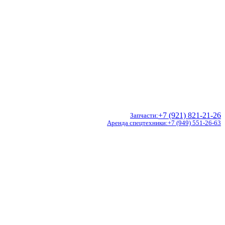
+7 (921) 821-21-26
Запчасти
Аренда спецтехники
+7 (949) 551-26-63
Doosan
Hidromek
CVS Ferrari