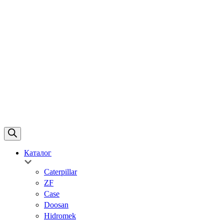
Каталог
Caterpillar
ZF
Case
Doosan
Hidromek