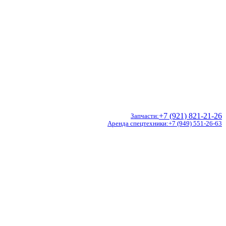
+7 (921) 821-21-26
Запчасти
Аренда спецтехники
+7 (949) 551-26-63
Doosan
Hidromek
CVS Ferrari