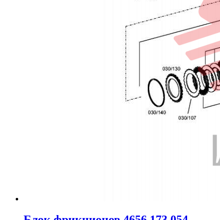
Блок фрикционов 4656.173.054