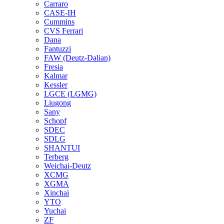
Carraro
CASE-IH
Cummins
CVS Ferrari
Dana
Fantuzzi
FAW (Deutz-Dalian)
Fresia
Kalmar
Kessler
LGCE (LGMG)
Liugong
Sany
Schopf
SDEC
SDLG
SHANTUI
Terberg
Weichai-Deutz
XCMG
XGMA
Xinchai
YTO
Yuchai
ZF