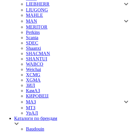
LIEBHERR
LIUGONG
MAHLE
MAN
MERITOR
Perkins
Scania
SDEC
Shaanxi
SHACMAN
SHANTUI
WABCO
Weichai
XCMG
XGMA
ЗИЛ
КамАЗ
КИРОВЕЦ
МАЗ
МТЗ
УрАЛ
Каталоги по брендам
Baudouin