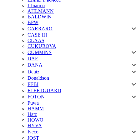
Шланги
AHLMANN
BALDWIN
BPW
CARRARO
CASE IH
CLAAS
CUKUROVA
CUMMINS
DAF
DANA
Deutz
Donaldson
FEBI
FLEETGUARD
FOTON
Fuwa
HAMM
Hatz
HOWO
HYVA
Iveco
JOST