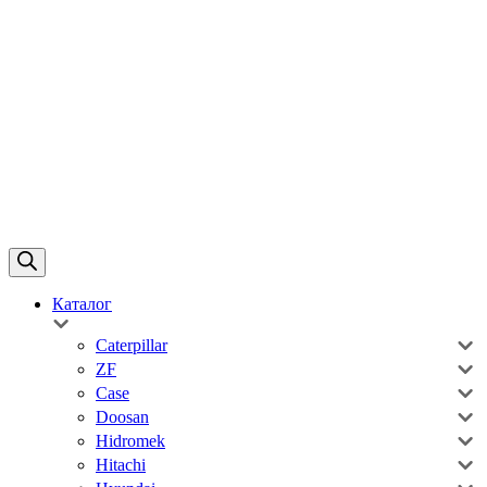
Каталог
Caterpillar
ZF
Case
Doosan
Hidromek
Hitachi