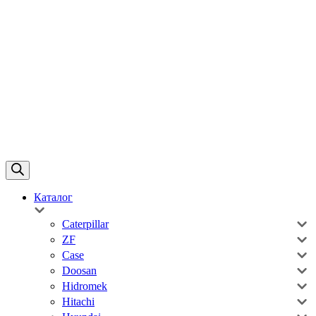
Каталог
Caterpillar
ZF
Case
Doosan
Hidromek
Hitachi