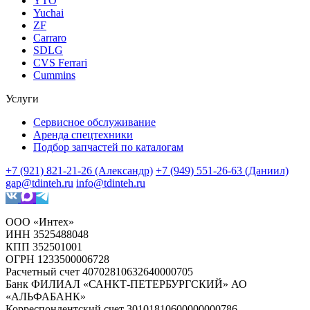
YTO
Yuchai
ZF
Carraro
SDLG
CVS Ferrari
Cummins
Услуги
Сервисное обслуживание
Аренда спецтехники
Подбор запчастей по каталогам
+7 (921) 821-21-26 (Александр)
+7 (949) 551-26-63 (Даниил)
gap@tdinteh.ru
info@tdinteh.ru
ООО «Интех»
ИНН 3525488048
КПП 352501001
ОГРН 1233500006728
Расчетный счет 40702810632640000705
Банк ФИЛИАЛ «САНКТ-ПЕТЕРБУРГСКИЙ» АО
«АЛЬФАБАНК»
Корреспондентский счет 30101810600000000786