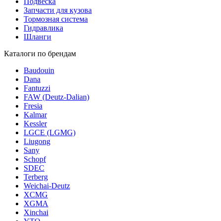
Подвеска
Запчасти для кузова
Тормозная система
Гидравлика
Шланги
Каталоги по брендам
Baudouin
Dana
Fantuzzi
FAW (Deutz-Dalian)
Fresia
Kalmar
Kessler
LGCE (LGMG)
Liugong
Sany
Schopf
SDEC
Terberg
Weichai-Deutz
XCMG
XGMA
Xinchai