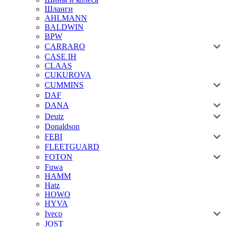
Шланги
AHLMANN
BALDWIN
BPW
CARRARO
CASE IH
CLAAS
CUKUROVA
CUMMINS
DAF
DANA
Deutz
Donaldson
FEBI
FLEETGUARD
FOTON
Fuwa
HAMM
Hatz
HOWO
HYVA
Iveco
JOST