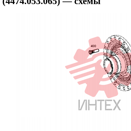
(4474.053.065) — схемы