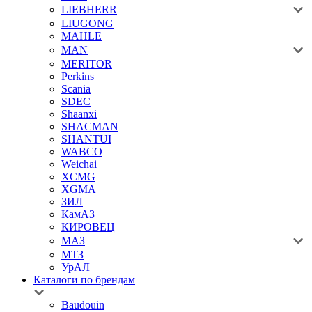
LIEBHERR
LIUGONG
MAHLE
MAN
MERITOR
Perkins
Scania
SDEC
Shaanxi
SHACMAN
SHANTUI
WABCO
Weichai
XCMG
XGMA
ЗИЛ
КамАЗ
КИРОВЕЦ
МАЗ
МТЗ
УрАЛ
Каталоги по брендам
Baudouin