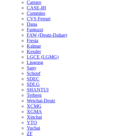
Carraro
CASE-IH
Cummins
CVS Ferrari
Dana
Fantuzzi
FAW (Deutz-Dalian)
Fresia
Kalmar
Kessler
LGCE (LGMG)
Liugong
Sany
Schopf
SDEC
SDLG
SHANTUI
Terberg
Weichai-Deutz
XCMG
XGMA
Xinchai
YTO
Yuchai
ZF