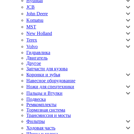
Hyundai
JCB
John Deere
Komatsu
MST
New Holland
Terex
Volvo
Гидравлика
Двигатель
Другое
Запчасти для кузова
Коронки и зубья
Навесное оборудование
Ножи для спецтехники
Пальцы и Втулки
Подвеска
Ремкомплекты
Тормозная система
Трансмиссия и мосты
Фильтры
Ходовая часть
Шины и колеса