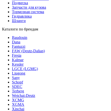
Подвеска
Запчасти для кузова
Тормозная система
Гидравлика
Шланги
Каталоги по брендам
Baudouin
Dana
Fantuzzi
FAW (Deutz-Dalian)
Fresia
Kalmar
Kessler
LGCE (LGMG)
Liugong
Sany
Schopf
SDEC
Terberg
Weichai-Deutz
XCMG
XGMA
Xinchai