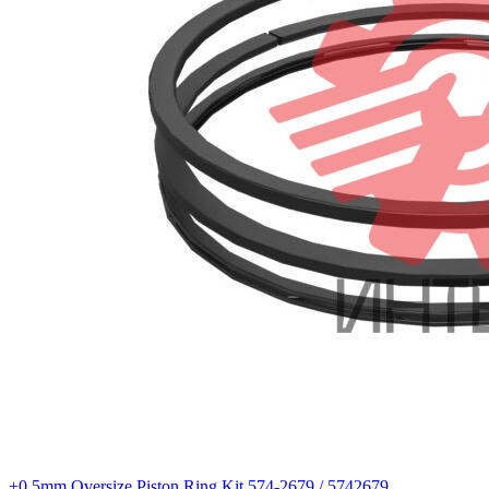
+0.5mm Oversize Piston Ring Kit 574-2679 / 5742679