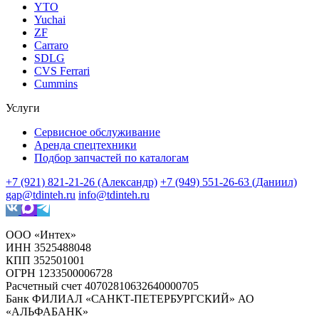
YTO
Yuchai
ZF
Carraro
SDLG
CVS Ferrari
Cummins
Услуги
Сервисное обслуживание
Аренда спецтехники
Подбор запчастей по каталогам
+7 (921) 821-21-26 (Александр)
+7 (949) 551-26-63 (Даниил)
gap@tdinteh.ru
info@tdinteh.ru
ООО «Интех»
ИНН 3525488048
КПП 352501001
ОГРН 1233500006728
Расчетный счет 40702810632640000705
Банк ФИЛИАЛ «САНКТ-ПЕТЕРБУРГСКИЙ» АО
«АЛЬФАБАНК»