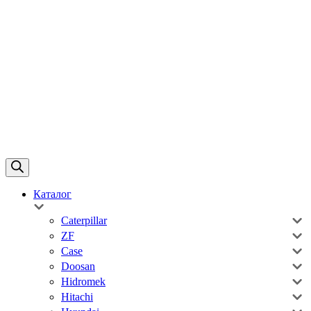
Каталог
Caterpillar
ZF
Case
Doosan
Hidromek
Hitachi