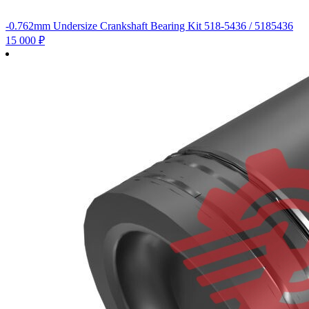
-0.762mm Undersize Crankshaft Bearing Kit 518-5436 / 5185436
15 000
₽