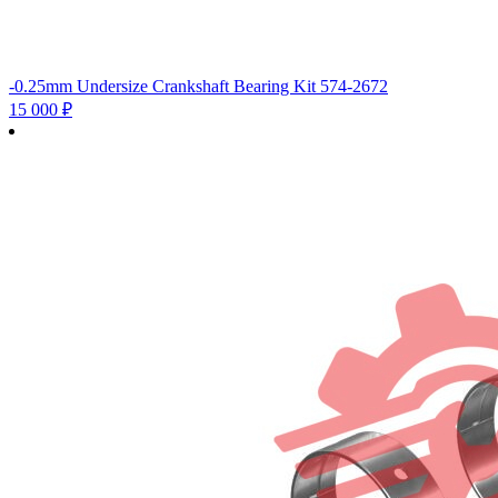
-0.25mm Undersize Crankshaft Bearing Kit 574-2672
15 000
₽