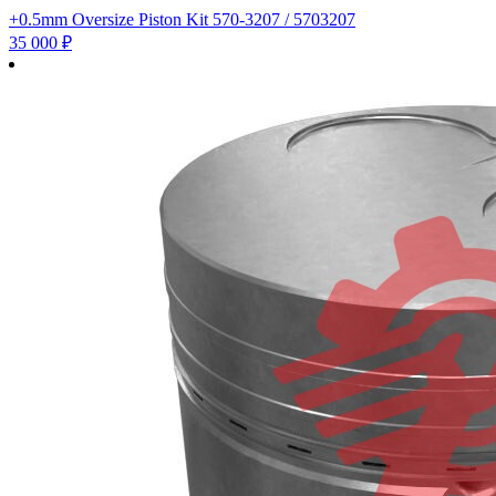
+0.5mm Oversize Piston Kit 570-3207 / 5703207
35 000
₽