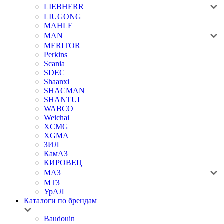
LIEBHERR
LIUGONG
MAHLE
MAN
MERITOR
Perkins
Scania
SDEC
Shaanxi
SHACMAN
SHANTUI
WABCO
Weichai
XCMG
XGMA
ЗИЛ
КамАЗ
КИРОВЕЦ
МАЗ
МТЗ
УрАЛ
Каталоги по брендам
Baudouin