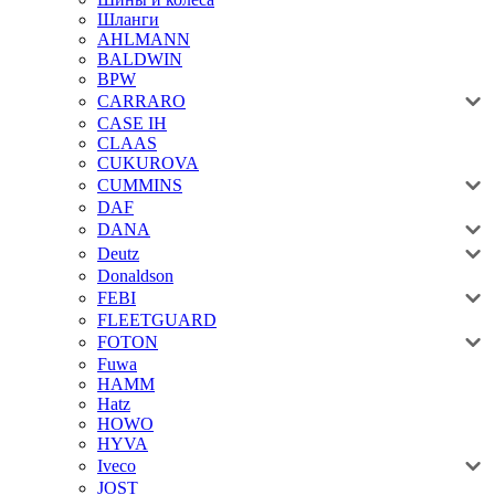
Шланги
AHLMANN
BALDWIN
BPW
CARRARO
CASE IH
CLAAS
CUKUROVA
CUMMINS
DAF
DANA
Deutz
Donaldson
FEBI
FLEETGUARD
FOTON
Fuwa
HAMM
Hatz
HOWO
HYVA
Iveco
JOST