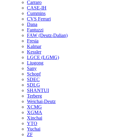
Carraro
CASE-IH
Cummins
CVS Ferrari
Dana
Fantuzzi
FAW (Deutz-Dalian)
Fresia
Kalmar
Kessler
LGCE (LGMG)
Liugong
Sany
Schopf
SDEC
SDLG
SHANTUI
Terberg
Weichai-Deutz
XCMG
XGMA
Xinchai
YTO
Yuchai
ZF