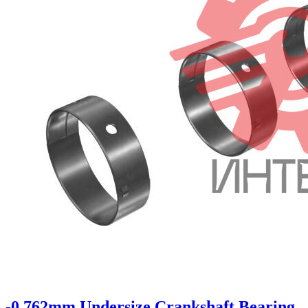
-0.762mm Undersize Crankshaft Bearing