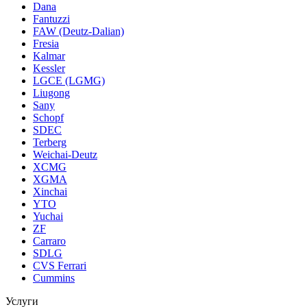
Dana
Fantuzzi
FAW (Deutz-Dalian)
Fresia
Kalmar
Kessler
LGCE (LGMG)
Liugong
Sany
Schopf
SDEC
Terberg
Weichai-Deutz
XCMG
XGMA
Xinchai
YTO
Yuchai
ZF
Carraro
SDLG
CVS Ferrari
Cummins
Услуги