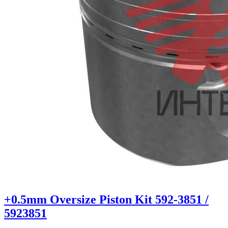
+0.5mm Oversize Piston Kit 592-3851 /
5923851