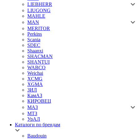
LIEBHERR
LIUGONG
MAHLE
MAN
MERITOR
Perkins
Scania
SDEC
Shaanxi
SHACMAN
SHANTUI
WABCO
Weichai
XCMG
XGMA
ЗИЛ
КамАЗ
КИРОВЕЦ
МАЗ
МТЗ
УрАЛ
Каталоги по брендам
Baudouin