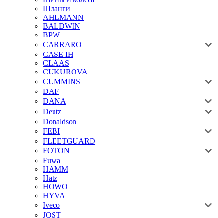
Шланги
AHLMANN
BALDWIN
BPW
CARRARO
CASE IH
CLAAS
CUKUROVA
CUMMINS
DAF
DANA
Deutz
Donaldson
FEBI
FLEETGUARD
FOTON
Fuwa
HAMM
Hatz
HOWO
HYVA
Iveco
JOST