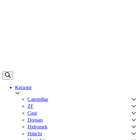
Каталог
Caterpillar
ZF
Case
Doosan
Hidromek
Hitachi