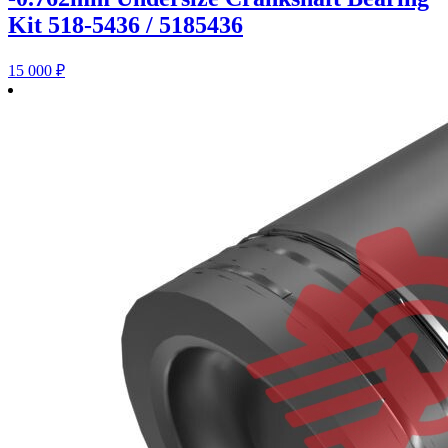
Kit 518-5436 / 5185436
15 000
₽