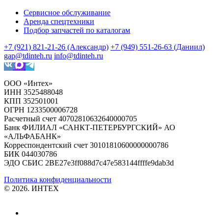
Сервисное обслуживание
Аренда спецтехники
Подбор запчастей по каталогам
+7 (921) 821-21-26 (Александр)
+7 (949) 551-26-63 (Даниил)
gap@tdinteh.ru
info@tdinteh.ru
ООО «Интех»
ИНН 3525488048
КПП 352501001
ОГРН 1233500006728
Расчетный счет 40702810632640000705
Банк ФИЛИАЛ «САНКТ-ПЕТЕРБУРГСКИЙ» АО
«АЛЬФАБАНК»
Корреспондентский счет 30101810600000000786
БИК 044030786
ЭДО СБИС 2BE27e3ff088d7c47e583144ffffe9dab3d
Политика конфиденциальности
© 2026. ИНТЕХ