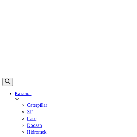
Каталог
Caterpillar
ZF
Case
Doosan
Hidromek