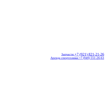
+7 (921) 821-21-26
Запчасти
Аренда спецтехники
+7 (949) 551-26-63
Doosan
Hidromek
CVS Ferrari