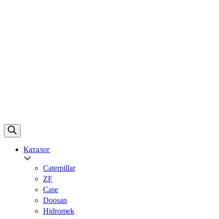
Каталог
Caterpillar
ZF
Case
Doosan
Hidromek