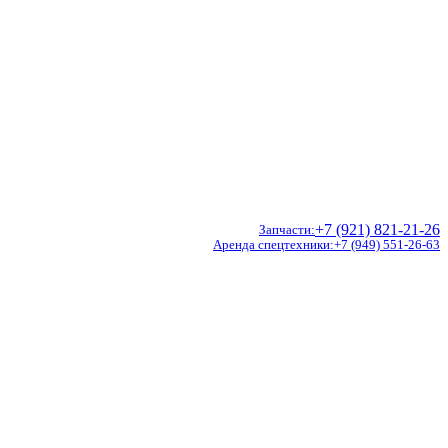
+7 (921) 821-21-26
Запчасти
Аренда спецтехники
+7 (949) 551-26-63
Doosan
Hidromek
CVS Ferrari