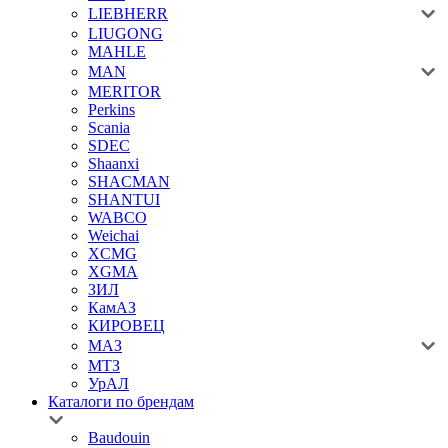
LIEBHERR
LIUGONG
MAHLE
MAN
MERITOR
Perkins
Scania
SDEC
Shaanxi
SHACMAN
SHANTUI
WABCO
Weichai
XCMG
XGMA
ЗИЛ
КамАЗ
КИРОВЕЦ
МАЗ
МТЗ
УрАЛ
Каталоги по брендам
Baudouin