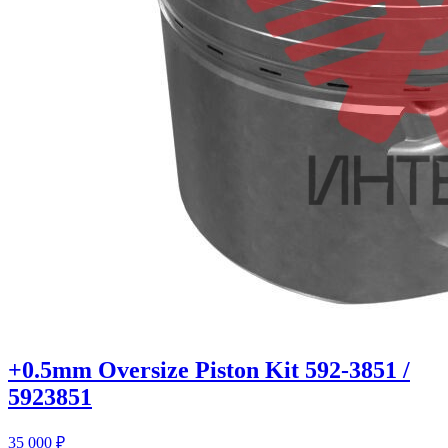
+0.5mm Oversize Piston Kit 592-3851 /
5923851
35 000
₽