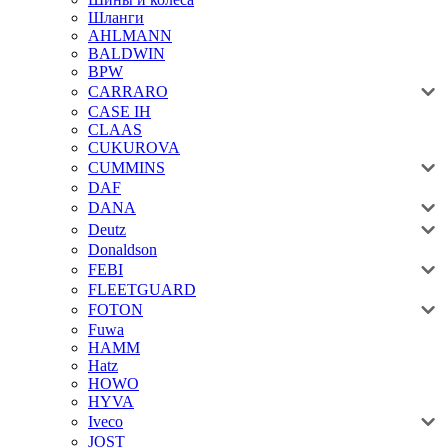
Шланги
AHLMANN
BALDWIN
BPW
CARRARO
CASE IH
CLAAS
CUKUROVA
CUMMINS
DAF
DANA
Deutz
Donaldson
FEBI
FLEETGUARD
FOTON
Fuwa
HAMM
Hatz
HOWO
HYVA
Iveco
JOST