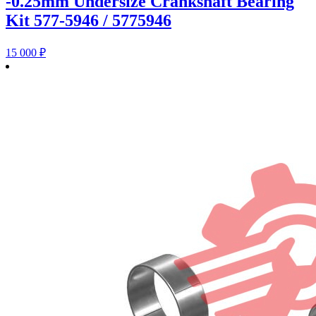
-0.25mm Undersize Crankshaft Bearing
Kit 577-5946 / 5775946
15 000
₽