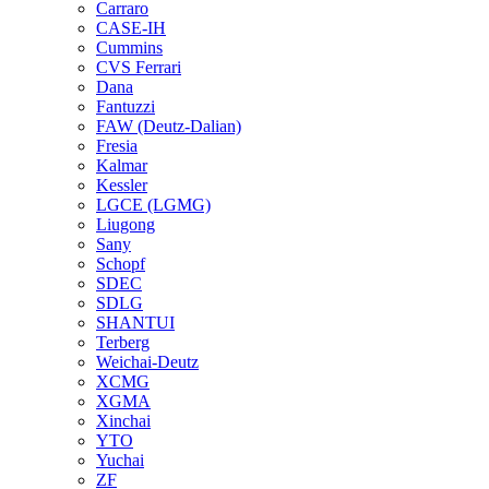
Carraro
CASE-IH
Cummins
CVS Ferrari
Dana
Fantuzzi
FAW (Deutz-Dalian)
Fresia
Kalmar
Kessler
LGCE (LGMG)
Liugong
Sany
Schopf
SDEC
SDLG
SHANTUI
Terberg
Weichai-Deutz
XCMG
XGMA
Xinchai
YTO
Yuchai
ZF