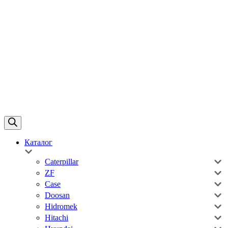
Каталог
Caterpillar
ZF
Case
Doosan
Hidromek
Hitachi