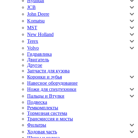
Hyundai
JCB
John Deere
Komatsu
MST
New Holland
Terex
Volvo
Гидравлика
Двигатель
Другое
Запчасти для кузова
Коронки и зубья
Навесное оборудование
Ножи для спецтехники
Пальцы и Втулки
Подвеска
Ремкомплекты
Тормозная система
Трансмиссия и мосты
Фильтры
Ходовая часть
Шины и колеса