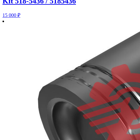
Kit 518-5436 / 5185436
15 000
₽