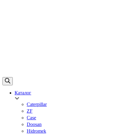
Каталог
Caterpillar
ZF
Case
Doosan
Hidromek