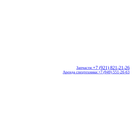
+7 (921) 821-21-26
Запчасти
Аренда спецтехники
+7 (949) 551-26-63
Doosan
Hidromek
CVS Ferrari