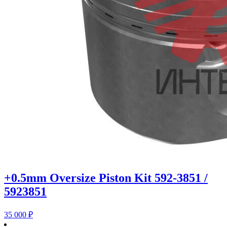
+0.5mm Oversize Piston Kit 592-3851 /
5923851
35 000
₽