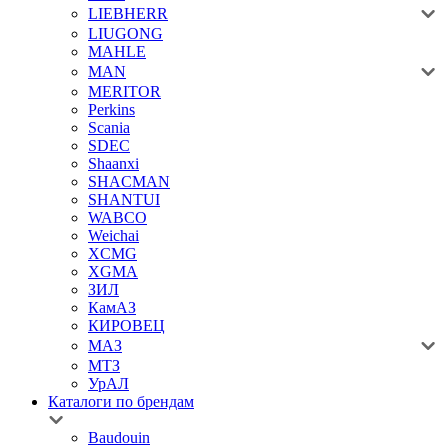
LIEBHERR
LIUGONG
MAHLE
MAN
MERITOR
Perkins
Scania
SDEC
Shaanxi
SHACMAN
SHANTUI
WABCO
Weichai
XCMG
XGMA
ЗИЛ
КамАЗ
КИРОВЕЦ
МАЗ
МТЗ
УрАЛ
Каталоги по брендам
Baudouin