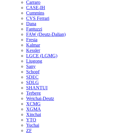
Carraro
CASE-IH
Cummins
CVS Ferrari
Dana
Fantuzzi
FAW (Deutz-Dalian)
Fresia
Kalmar
Kessler
LGCE (LGMG)
Liugong
Sany
Schopf
SDEC
SDLG
SHANTUI
Terberg
Weichai-Deutz
XCMG
XGMA
Xinchai
YTO
Yuchai
ZF