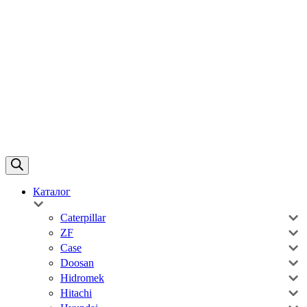
Каталог
Caterpillar
ZF
Case
Doosan
Hidromek
Hitachi