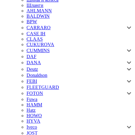
Шланги
AHLMANN
BALDWIN
BPW
CARRARO
CASE IH
CLAAS
CUKUROVA
CUMMINS
DAF
DANA
Deutz
Donaldson
FEBI
FLEETGUARD
FOTON
Fuwa
HAMM
Hatz
HOWO
HYVA
Iveco
JOST