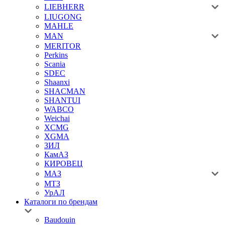
LIEBHERR
LIUGONG
MAHLE
MAN
MERITOR
Perkins
Scania
SDEC
Shaanxi
SHACMAN
SHANTUI
WABCO
Weichai
XCMG
XGMA
ЗИЛ
КамАЗ
КИРОВЕЦ
МАЗ
МТЗ
УрАЛ
Каталоги по брендам
Baudouin