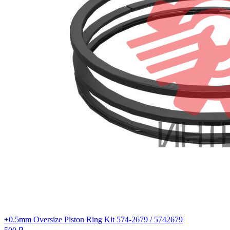
+0.5mm Oversize Piston Ring Kit 574-2679 / 5742679