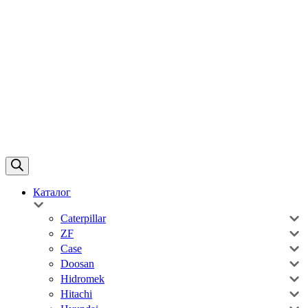
Каталог
Caterpillar
ZF
Case
Doosan
Hidromek
Hitachi