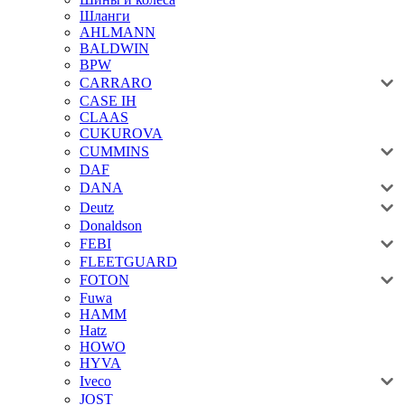
Шланги
AHLMANN
BALDWIN
BPW
CARRARO
CASE IH
CLAAS
CUKUROVA
CUMMINS
DAF
DANA
Deutz
Donaldson
FEBI
FLEETGUARD
FOTON
Fuwa
HAMM
Hatz
HOWO
HYVA
Iveco
JOST