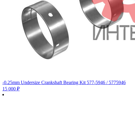
-0.25mm Undersize Crankshaft Bearing Kit 577-5946 / 5775946
15 000
₽