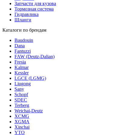
Запчасти для кузова
Тормозная система
Гидравлика
Шланги
Каталоги по брендам
Baudouin
Dana
Fantuzzi
FAW (Deutz-Dalian)
Fresia
Kalmar
Kessler
LGCE (LGMG)
Liugong
Sany
Schopf
SDEC
Terberg
Weichai-Deutz
XCMG
XGMA
Xinchai
YTO