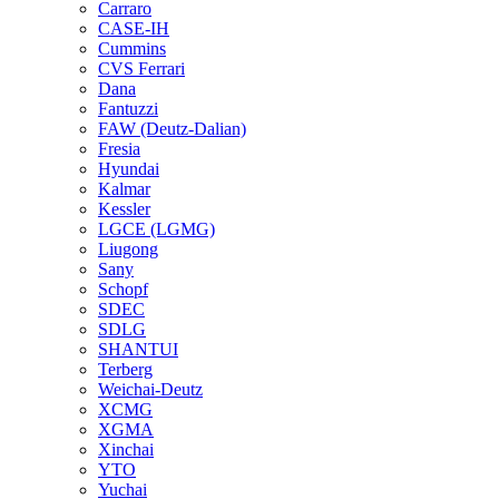
Carraro
CASE-IH
Cummins
CVS Ferrari
Dana
Fantuzzi
FAW (Deutz-Dalian)
Fresia
Hyundai
Kalmar
Kessler
LGCE (LGMG)
Liugong
Sany
Schopf
SDEC
SDLG
SHANTUI
Terberg
Weichai-Deutz
XCMG
XGMA
Xinchai
YTO
Yuchai