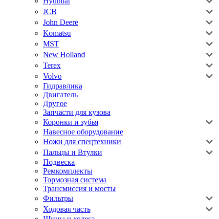
Hyundai
JCB
John Deere
Komatsu
MST
New Holland
Terex
Volvo
Гидравлика
Двигатель
Другое
Запчасти для кузова
Коронки и зубья
Навесное оборудование
Ножи для спецтехники
Пальцы и Втулки
Подвеска
Ремкомплекты
Тормозная система
Трансмиссия и мосты
Фильтры
Ходовая часть
Шины и колеса