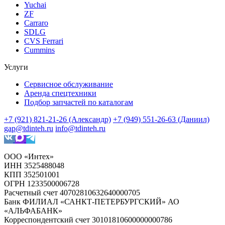
Yuchai
ZF
Carraro
SDLG
CVS Ferrari
Cummins
Услуги
Сервисное обслуживание
Аренда спецтехники
Подбор запчастей по каталогам
+7 (921) 821-21-26 (Александр)
+7 (949) 551-26-63 (Даниил)
gap@tdinteh.ru
info@tdinteh.ru
ООО «Интех»
ИНН 3525488048
КПП 352501001
ОГРН 1233500006728
Расчетный счет 40702810632640000705
Банк ФИЛИАЛ «САНКТ-ПЕТЕРБУРГСКИЙ» АО
«АЛЬФАБАНК»
Корреспондентский счет 30101810600000000786