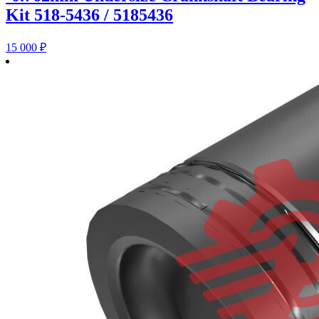
Kit 518-5436 / 5185436
15 000
₽