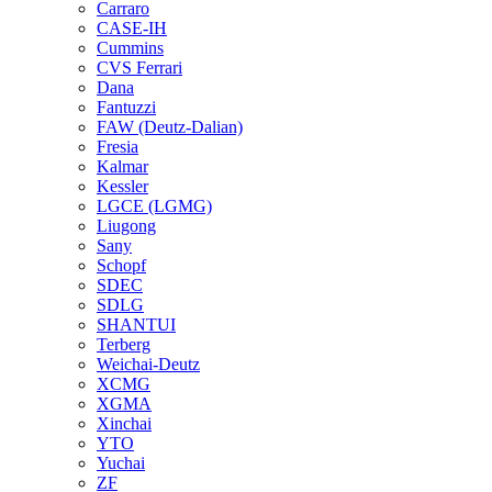
Carraro
CASE-IH
Cummins
CVS Ferrari
Dana
Fantuzzi
FAW (Deutz-Dalian)
Fresia
Kalmar
Kessler
LGCE (LGMG)
Liugong
Sany
Schopf
SDEC
SDLG
SHANTUI
Terberg
Weichai-Deutz
XCMG
XGMA
Xinchai
YTO
Yuchai
ZF