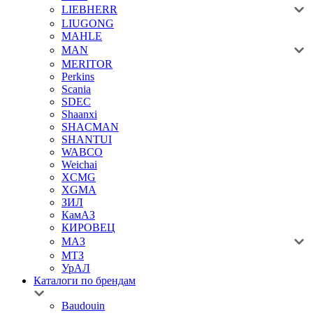
LIEBHERR
LIUGONG
MAHLE
MAN
MERITOR
Perkins
Scania
SDEC
Shaanxi
SHACMAN
SHANTUI
WABCO
Weichai
XCMG
XGMA
ЗИЛ
КамАЗ
КИРОВЕЦ
МАЗ
МТЗ
УрАЛ
Каталоги по брендам
Baudouin