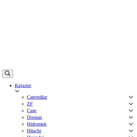
Каталог
Caterpillar
ZF
Case
Doosan
Hidromek
Hitachi