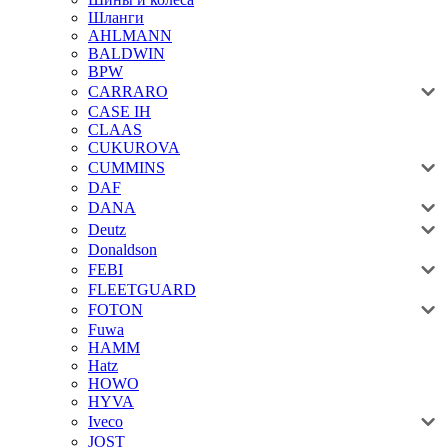
Шланги
AHLMANN
BALDWIN
BPW
CARRARO
CASE IH
CLAAS
CUKUROVA
CUMMINS
DAF
DANA
Deutz
Donaldson
FEBI
FLEETGUARD
FOTON
Fuwa
HAMM
Hatz
HOWO
HYVA
Iveco
JOST