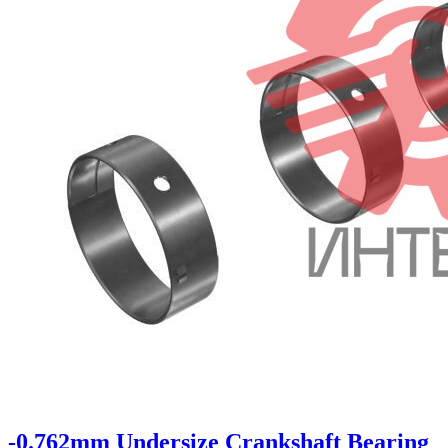
-0.762mm Undersize Crankshaft Bearing