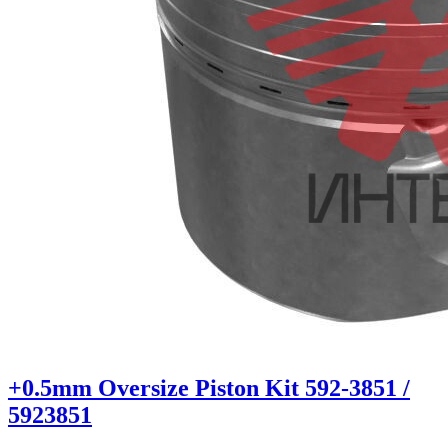
+0.5mm Oversize Piston Kit 592-3851 /
5923851