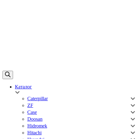
Каталог
Caterpillar
ZF
Case
Doosan
Hidromek
Hitachi