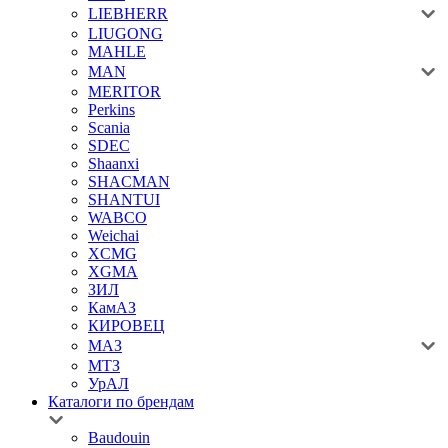
LIEBHERR
LIUGONG
MAHLE
MAN
MERITOR
Perkins
Scania
SDEC
Shaanxi
SHACMAN
SHANTUI
WABCO
Weichai
XCMG
XGMA
ЗИЛ
КамАЗ
КИРОВЕЦ
МАЗ
МТЗ
УрАЛ
Каталоги по брендам
Baudouin