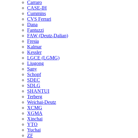
Carraro
CASE-IH
Cummins
CVS Ferrari
Dana
Fantuzzi
FAW (Deutz-Dalian)
Fresia
Kalmar
Kessler
LGCE (LGMG)
Liugong
Sany
Schopf
SDEC
SDLG
SHANTUI
Terberg
Weichai-Deutz
XCMG
XGMA
Xinchai
YTO
Yuchai
ZF