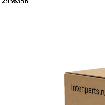
2936356