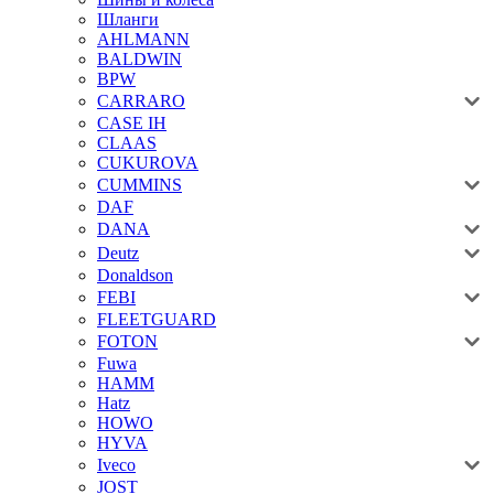
Шланги
AHLMANN
BALDWIN
BPW
CARRARO
CASE IH
CLAAS
CUKUROVA
CUMMINS
DAF
DANA
Deutz
Donaldson
FEBI
FLEETGUARD
FOTON
Fuwa
HAMM
Hatz
HOWO
HYVA
Iveco
JOST