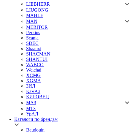
LIEBHERR
LIUGONG
MAHLE
MAN
MERITOR
Perkins
Scania
SDEC
Shaanxi
SHACMAN
SHANTUI
WABCO
Weichai
XCMG
XGMA
ЗИЛ
КамАЗ
КИРОВЕЦ
МАЗ
МТЗ
УрАЛ
Каталоги по брендам
Baudouin