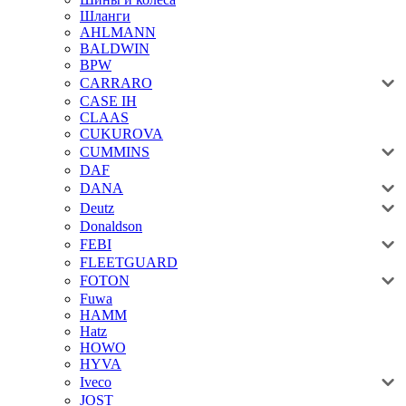
Шланги
AHLMANN
BALDWIN
BPW
CARRARO
CASE IH
CLAAS
CUKUROVA
CUMMINS
DAF
DANA
Deutz
Donaldson
FEBI
FLEETGUARD
FOTON
Fuwa
HAMM
Hatz
HOWO
HYVA
Iveco
JOST