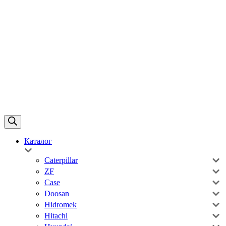
Каталог
Caterpillar
ZF
Case
Doosan
Hidromek
Hitachi