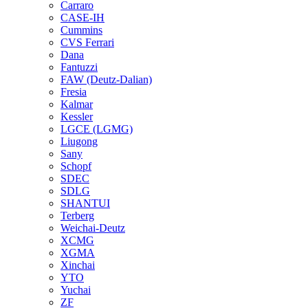
Carraro
CASE-IH
Cummins
CVS Ferrari
Dana
Fantuzzi
FAW (Deutz-Dalian)
Fresia
Kalmar
Kessler
LGCE (LGMG)
Liugong
Sany
Schopf
SDEC
SDLG
SHANTUI
Terberg
Weichai-Deutz
XCMG
XGMA
Xinchai
YTO
Yuchai
ZF