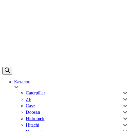
Каталог
Caterpillar
ZF
Case
Doosan
Hidromek
Hitachi