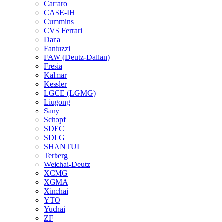
Carraro
CASE-IH
Cummins
CVS Ferrari
Dana
Fantuzzi
FAW (Deutz-Dalian)
Fresia
Kalmar
Kessler
LGCE (LGMG)
Liugong
Sany
Schopf
SDEC
SDLG
SHANTUI
Terberg
Weichai-Deutz
XCMG
XGMA
Xinchai
YTO
Yuchai
ZF