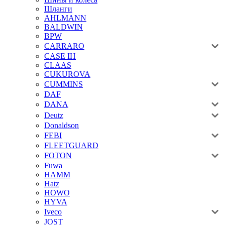
Шланги
AHLMANN
BALDWIN
BPW
CARRARO
CASE IH
CLAAS
CUKUROVA
CUMMINS
DAF
DANA
Deutz
Donaldson
FEBI
FLEETGUARD
FOTON
Fuwa
HAMM
Hatz
HOWO
HYVA
Iveco
JOST