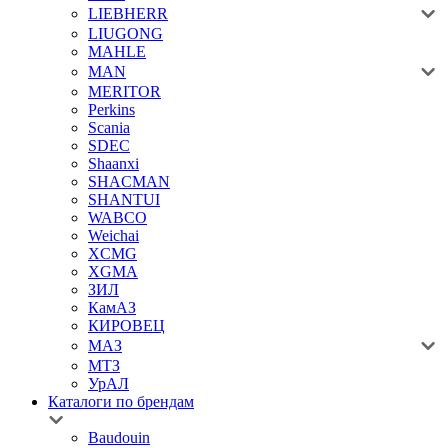
LIEBHERR
LIUGONG
MAHLE
MAN
MERITOR
Perkins
Scania
SDEC
Shaanxi
SHACMAN
SHANTUI
WABCO
Weichai
XCMG
XGMA
ЗИЛ
КамАЗ
КИРОВЕЦ
МАЗ
МТЗ
УрАЛ
Каталоги по брендам
Baudouin