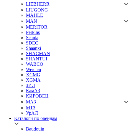
LIEBHERR
LIUGONG
MAHLE
MAN
MERITOR
Perkins
Scania
SDEC
Shaanxi
SHACMAN
SHANTUI
WABCO
Weichai
XCMG
XGMA
ЗИЛ
КамАЗ
КИРОВЕЦ
МАЗ
МТЗ
УрАЛ
Каталоги по брендам
Baudouin