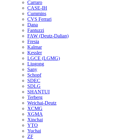
Carraro
CASE-IH
Cummins
CVS Ferrari
Dana
Fantuzzi
FAW (Deutz-Dalian)
Fresia
Kalmar
Kessler
LGCE (LGMG)
Liugong
Sany
Schopf
SDEC
SDLG
SHANTUI
Terberg
Weichai-Deutz
XCMG
XGMA
Xinchai
YTO
Yuchai
ZF