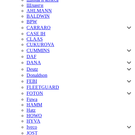
Шланги
AHLMANN
BALDWIN
BPW
CARRARO
CASE IH
CLAAS
CUKUROVA
CUMMINS
DAF
DANA
Deutz
Donaldson
FEBI
FLEETGUARD
FOTON
Fuwa
HAMM
Hatz
HOWO
HYVA
Iveco
JOST