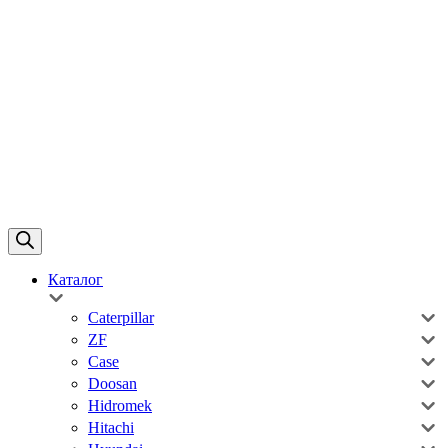
Каталог
Caterpillar
ZF
Case
Doosan
Hidromek
Hitachi