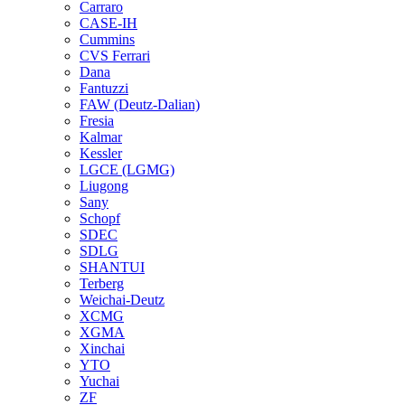
Carraro
CASE-IH
Cummins
CVS Ferrari
Dana
Fantuzzi
FAW (Deutz-Dalian)
Fresia
Kalmar
Kessler
LGCE (LGMG)
Liugong
Sany
Schopf
SDEC
SDLG
SHANTUI
Terberg
Weichai-Deutz
XCMG
XGMA
Xinchai
YTO
Yuchai
ZF