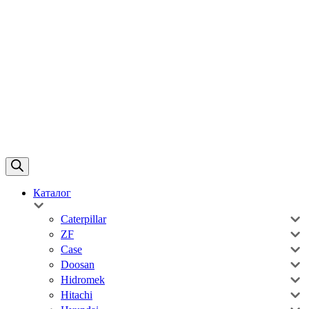
Каталог
Caterpillar
ZF
Case
Doosan
Hidromek
Hitachi