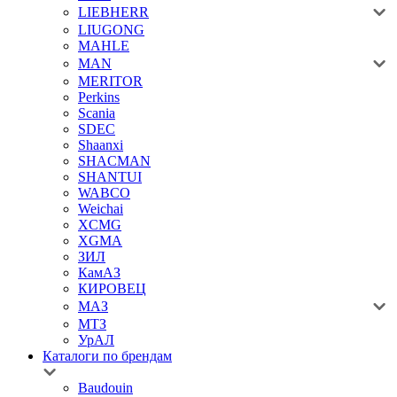
LIEBHERR
LIUGONG
MAHLE
MAN
MERITOR
Perkins
Scania
SDEC
Shaanxi
SHACMAN
SHANTUI
WABCO
Weichai
XCMG
XGMA
ЗИЛ
КамАЗ
КИРОВЕЦ
МАЗ
МТЗ
УрАЛ
Каталоги по брендам
Baudouin