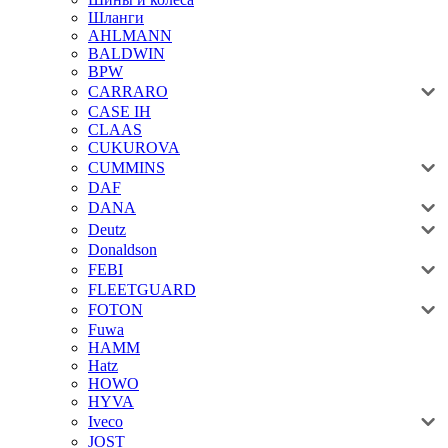
Шланги
AHLMANN
BALDWIN
BPW
CARRARO
CASE IH
CLAAS
CUKUROVA
CUMMINS
DAF
DANA
Deutz
Donaldson
FEBI
FLEETGUARD
FOTON
Fuwa
HAMM
Hatz
HOWO
HYVA
Iveco
JOST