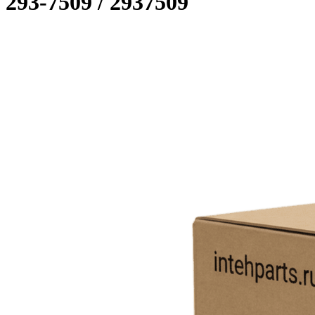
293-7509 / 2937509