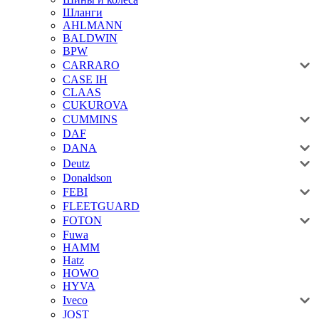
Шланги
AHLMANN
BALDWIN
BPW
CARRARO
CASE IH
CLAAS
CUKUROVA
CUMMINS
DAF
DANA
Deutz
Donaldson
FEBI
FLEETGUARD
FOTON
Fuwa
HAMM
Hatz
HOWO
HYVA
Iveco
JOST