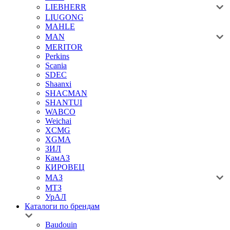
LIEBHERR
LIUGONG
MAHLE
MAN
MERITOR
Perkins
Scania
SDEC
Shaanxi
SHACMAN
SHANTUI
WABCO
Weichai
XCMG
XGMA
ЗИЛ
КамАЗ
КИРОВЕЦ
МАЗ
МТЗ
УрАЛ
Каталоги по брендам
Baudouin