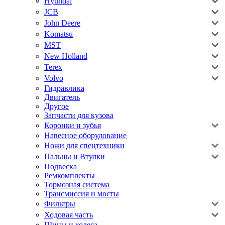
Hyundai
JCB
John Deere
Komatsu
MST
New Holland
Terex
Volvo
Гидравлика
Двигатель
Другое
Запчасти для кузова
Коронки и зубья
Навесное оборудование
Ножи для спецтехники
Пальцы и Втулки
Подвеска
Ремкомплекты
Тормозная система
Трансмиссия и мосты
Фильтры
Ходовая часть
Шины и колеса