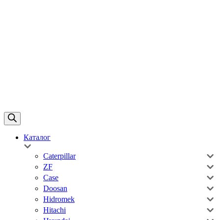
Каталог
Caterpillar
ZF
Case
Doosan
Hidromek
Hitachi