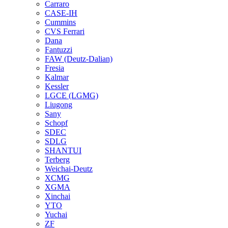
Carraro
CASE-IH
Cummins
CVS Ferrari
Dana
Fantuzzi
FAW (Deutz-Dalian)
Fresia
Kalmar
Kessler
LGCE (LGMG)
Liugong
Sany
Schopf
SDEC
SDLG
SHANTUI
Terberg
Weichai-Deutz
XCMG
XGMA
Xinchai
YTO
Yuchai
ZF