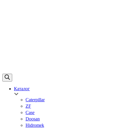
Каталог
Caterpillar
ZF
Case
Doosan
Hidromek