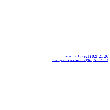
+7 (921) 821-21-26
Запчасти
Аренда спецтехники
+7 (949) 551-26-63
Doosan
Hidromek
CVS Ferrari