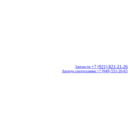
+7 (921) 821-21-26
Запчасти
Аренда спецтехники
+7 (949) 551-26-63
Doosan
Hidromek
CVS Ferrari