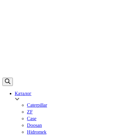
Каталог
Caterpillar
ZF
Case
Doosan
Hidromek