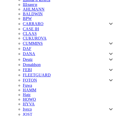
Шланги
AHLMANN
BALDWIN
BPW
CARRARO
CASE IH
CLAAS
CUKUROVA
CUMMINS
DAF
DANA
Deutz
Donaldson
FEBI
FLEETGUARD
FOTON
Fuwa
HAMM
Hatz
HOWO
HYVA
Iveco
JOST