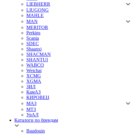
LIEBHERR
LIUGONG
MAHLE
MAN
MERITOR
Perkins
Scania
SDEC
Shaanxi
SHACMAN
SHANTUI
WABCO
Weichai
XCMG
XGMA
ЗИЛ
КамАЗ
КИРОВЕЦ
МАЗ
МТЗ
УрАЛ
Каталоги по брендам
Baudouin