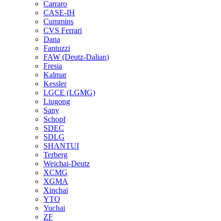
Carraro
CASE-IH
Cummins
CVS Ferrari
Dana
Fantuzzi
FAW (Deutz-Dalian)
Fresia
Kalmar
Kessler
LGCE (LGMG)
Liugong
Sany
Schopf
SDEC
SDLG
SHANTUI
Terberg
Weichai-Deutz
XCMG
XGMA
Xinchai
YTO
Yuchai
ZF