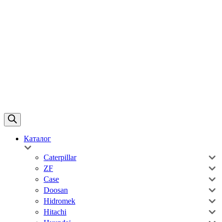
Каталог
Caterpillar
ZF
Case
Doosan
Hidromek
Hitachi