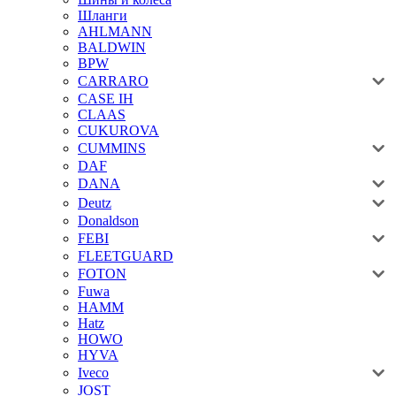
Шланги
AHLMANN
BALDWIN
BPW
CARRARO
CASE IH
CLAAS
CUKUROVA
CUMMINS
DAF
DANA
Deutz
Donaldson
FEBI
FLEETGUARD
FOTON
Fuwa
HAMM
Hatz
HOWO
HYVA
Iveco
JOST