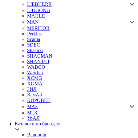
LIEBHERR
LIUGONG
MAHLE
MAN
MERITOR
Perkins
Scania
SDEC
Shaanxi
SHACMAN
SHANTUI
WABCO
Weichai
XCMG
XGMA
ЗИЛ
КамАЗ
КИРОВЕЦ
МАЗ
МТЗ
УрАЛ
Каталоги по брендам
Baudouin