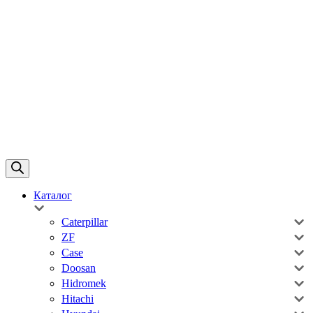
Каталог
Caterpillar
ZF
Case
Doosan
Hidromek
Hitachi