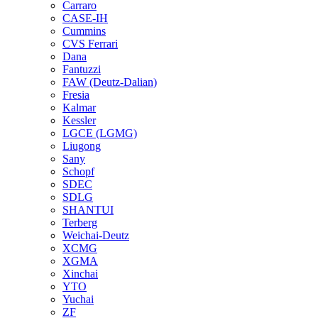
Carraro
CASE-IH
Cummins
CVS Ferrari
Dana
Fantuzzi
FAW (Deutz-Dalian)
Fresia
Kalmar
Kessler
LGCE (LGMG)
Liugong
Sany
Schopf
SDEC
SDLG
SHANTUI
Terberg
Weichai-Deutz
XCMG
XGMA
Xinchai
YTO
Yuchai
ZF