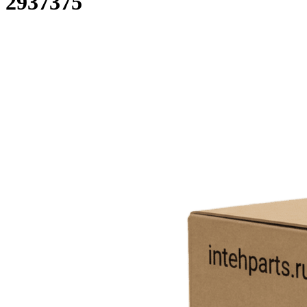
2937375