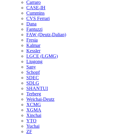
Carraro
CASE-IH
Cummins
CVS Ferrari
Dana
Fantuzzi
FAW (Deutz-Dalian)
Fresia
Kalmar
Kessler
LGCE (LGMG)
Liugong
Sany
Schopf
SDEC
SDLG
SHANTUI
Terberg
Weichai-Deutz
XCMG
XGMA
Xinchai
YTO
Yuchai
ZF