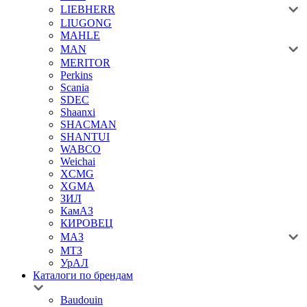
LIEBHERR
LIUGONG
MAHLE
MAN
MERITOR
Perkins
Scania
SDEC
Shaanxi
SHACMAN
SHANTUI
WABCO
Weichai
XCMG
XGMA
ЗИЛ
КамАЗ
КИРОВЕЦ
МАЗ
МТЗ
УрАЛ
Каталоги по брендам
Baudouin