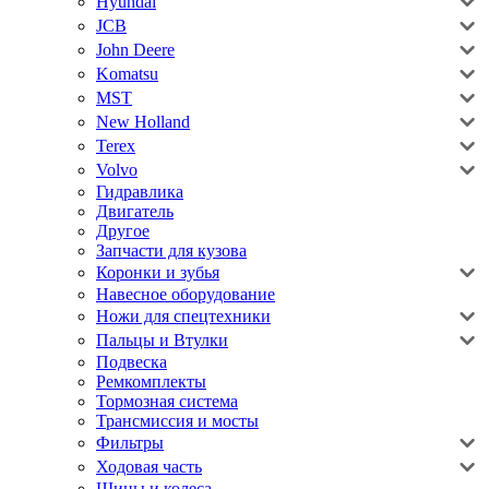
Hyundai
JCB
John Deere
Komatsu
MST
New Holland
Terex
Volvo
Гидравлика
Двигатель
Другое
Запчасти для кузова
Коронки и зубья
Навесное оборудование
Ножи для спецтехники
Пальцы и Втулки
Подвеска
Ремкомплекты
Тормозная система
Трансмиссия и мосты
Фильтры
Ходовая часть
Шины и колеса