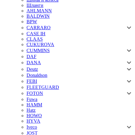
Шланги
AHLMANN
BALDWIN
BPW
CARRARO
CASE IH
CLAAS
CUKUROVA
CUMMINS
DAF
DANA
Deutz
Donaldson
FEBI
FLEETGUARD
FOTON
Fuwa
HAMM
Hatz
HOWO
HYVA
Iveco
JOST