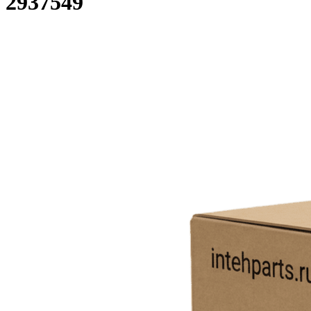
2937549