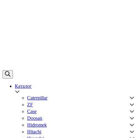
Каталог
Caterpillar
ZF
Case
Doosan
Hidromek
Hitachi