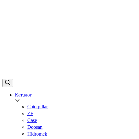
Каталог
Caterpillar
ZF
Case
Doosan
Hidromek