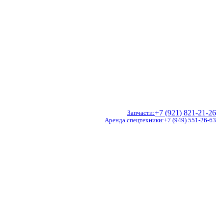
+7 (921) 821-21-26
Запчасти
Аренда спецтехники
+7 (949) 551-26-63
Doosan
Hidromek
CVS Ferrari