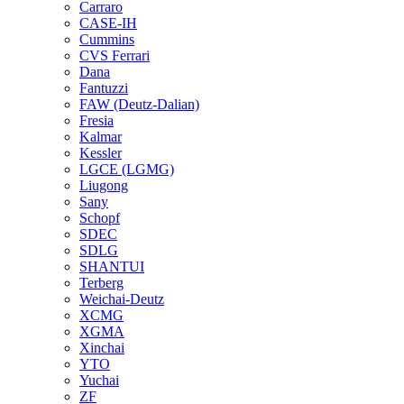
Carraro
CASE-IH
Cummins
CVS Ferrari
Dana
Fantuzzi
FAW (Deutz-Dalian)
Fresia
Kalmar
Kessler
LGCE (LGMG)
Liugong
Sany
Schopf
SDEC
SDLG
SHANTUI
Terberg
Weichai-Deutz
XCMG
XGMA
Xinchai
YTO
Yuchai
ZF