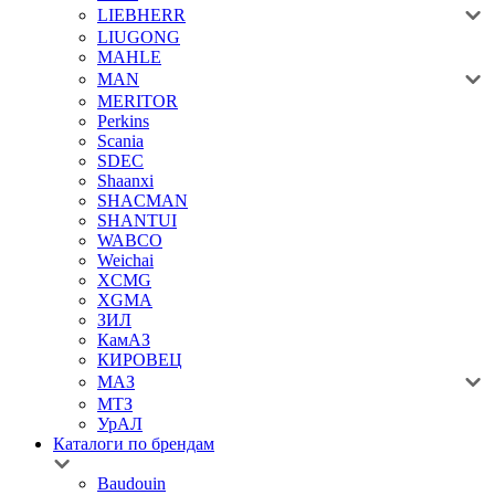
LIEBHERR
LIUGONG
MAHLE
MAN
MERITOR
Perkins
Scania
SDEC
Shaanxi
SHACMAN
SHANTUI
WABCO
Weichai
XCMG
XGMA
ЗИЛ
КамАЗ
КИРОВЕЦ
МАЗ
МТЗ
УрАЛ
Каталоги по брендам
Baudouin