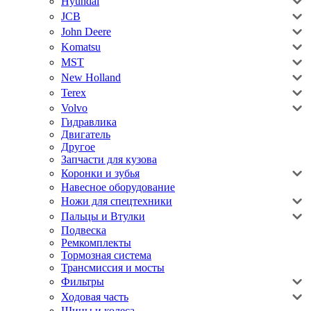
Hyundai
JCB
John Deere
Komatsu
MST
New Holland
Terex
Volvo
Гидравлика
Двигатель
Другое
Запчасти для кузова
Коронки и зубья
Навесное оборудование
Ножи для спецтехники
Пальцы и Втулки
Подвеска
Ремкомплекты
Тормозная система
Трансмиссия и мосты
Фильтры
Ходовая часть
Шины и колеса