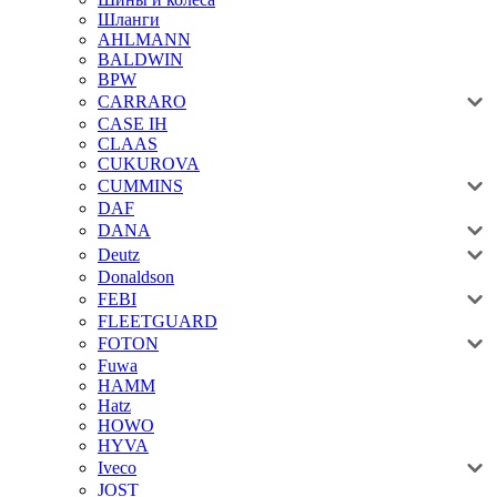
Шланги
AHLMANN
BALDWIN
BPW
CARRARO
CASE IH
CLAAS
CUKUROVA
CUMMINS
DAF
DANA
Deutz
Donaldson
FEBI
FLEETGUARD
FOTON
Fuwa
HAMM
Hatz
HOWO
HYVA
Iveco
JOST