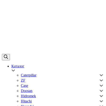
Каталог
Caterpillar
ZF
Case
Doosan
Hidromek
Hitachi