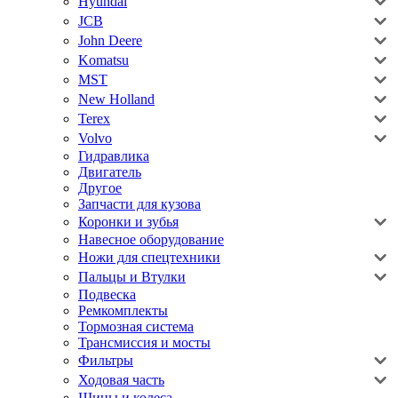
Hyundai
JCB
John Deere
Komatsu
MST
New Holland
Terex
Volvo
Гидравлика
Двигатель
Другое
Запчасти для кузова
Коронки и зубья
Навесное оборудование
Ножи для спецтехники
Пальцы и Втулки
Подвеска
Ремкомплекты
Тормозная система
Трансмиссия и мосты
Фильтры
Ходовая часть
Шины и колеса