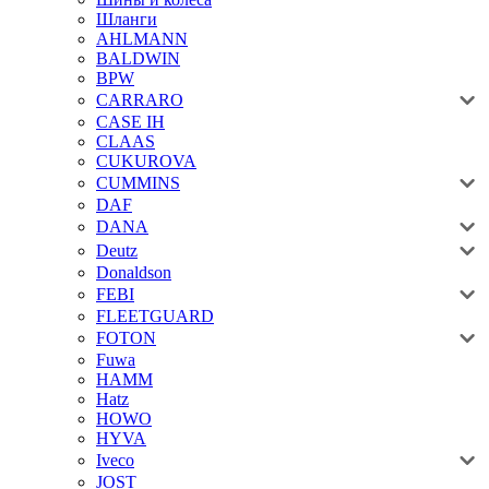
Шланги
AHLMANN
BALDWIN
BPW
CARRARO
CASE IH
CLAAS
CUKUROVA
CUMMINS
DAF
DANA
Deutz
Donaldson
FEBI
FLEETGUARD
FOTON
Fuwa
HAMM
Hatz
HOWO
HYVA
Iveco
JOST