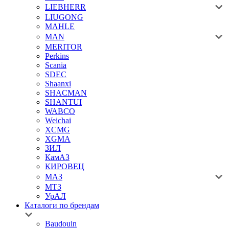
LIEBHERR
LIUGONG
MAHLE
MAN
MERITOR
Perkins
Scania
SDEC
Shaanxi
SHACMAN
SHANTUI
WABCO
Weichai
XCMG
XGMA
ЗИЛ
КамАЗ
КИРОВЕЦ
МАЗ
МТЗ
УрАЛ
Каталоги по брендам
Baudouin