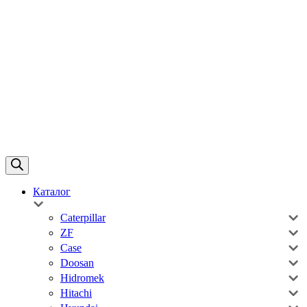
Каталог
Caterpillar
ZF
Case
Doosan
Hidromek
Hitachi