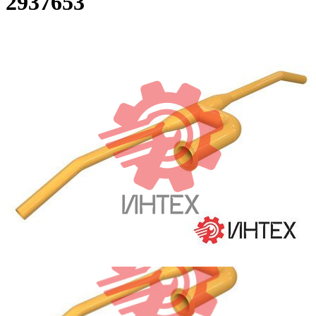
2937653