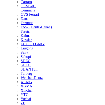
Carraro
CASE-IH
Cummins
CVS Ferrari
Dana
Fantuzzi
FAW (Deutz-Dalian)
Fresia
Kalmar
Kessler
LGCE (LGMG)
Liugong
Sany
Schopf
SDEC
SDLG
SHANTUI
Terberg
Weichai-Deutz
XCMG
XGMA
Xinchai
YTO
Yuchai
ZF