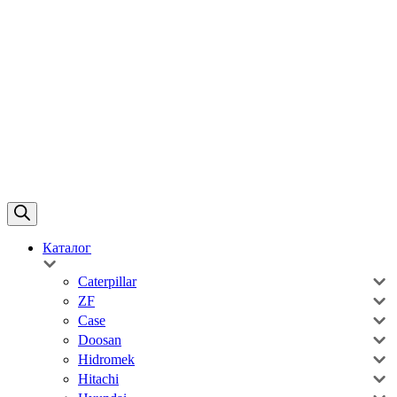
Каталог
Caterpillar
ZF
Case
Doosan
Hidromek
Hitachi