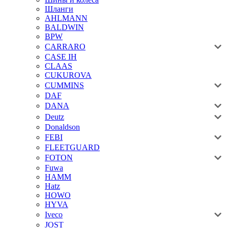
Шланги
AHLMANN
BALDWIN
BPW
CARRARO
CASE IH
CLAAS
CUKUROVA
CUMMINS
DAF
DANA
Deutz
Donaldson
FEBI
FLEETGUARD
FOTON
Fuwa
HAMM
Hatz
HOWO
HYVA
Iveco
JOST