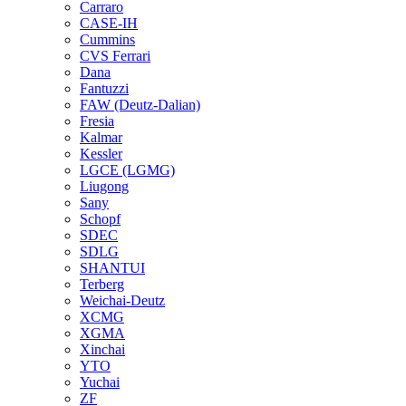
Carraro
CASE-IH
Cummins
CVS Ferrari
Dana
Fantuzzi
FAW (Deutz-Dalian)
Fresia
Kalmar
Kessler
LGCE (LGMG)
Liugong
Sany
Schopf
SDEC
SDLG
SHANTUI
Terberg
Weichai-Deutz
XCMG
XGMA
Xinchai
YTO
Yuchai
ZF