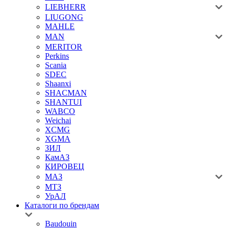
LIEBHERR
LIUGONG
MAHLE
MAN
MERITOR
Perkins
Scania
SDEC
Shaanxi
SHACMAN
SHANTUI
WABCO
Weichai
XCMG
XGMA
ЗИЛ
КамАЗ
КИРОВЕЦ
МАЗ
МТЗ
УрАЛ
Каталоги по брендам
Baudouin