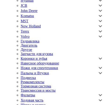
Hyundai
JCB
John Deere
Komatsu
MST
New Holland
Terex
Volvo
Гидравлика
Двигатель
Другое
Запчасти для кузова
Коронки и зубья
Навесное оборудование
Ножи для спецтехники
Пальцы и Втулки
Подвеска
Ремкомплекты
Тормозная система
Трансмиссия и мосты
Фильтры
Ходовая часть
Шины и колеса