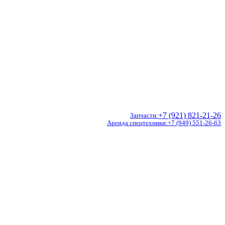
+7 (921) 821-21-26
Запчасти
Аренда спецтехники
+7 (949) 551-26-63
Doosan
Hidromek
CVS Ferrari