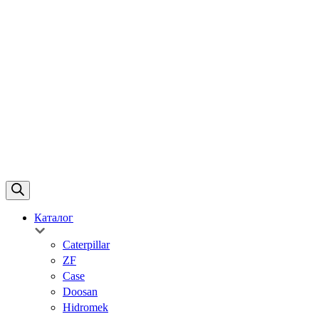
Каталог
Caterpillar
ZF
Case
Doosan
Hidromek