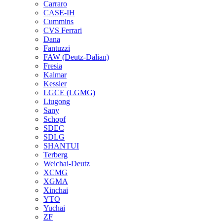
Carraro
CASE-IH
Cummins
CVS Ferrari
Dana
Fantuzzi
FAW (Deutz-Dalian)
Fresia
Kalmar
Kessler
LGCE (LGMG)
Liugong
Sany
Schopf
SDEC
SDLG
SHANTUI
Terberg
Weichai-Deutz
XCMG
XGMA
Xinchai
YTO
Yuchai
ZF