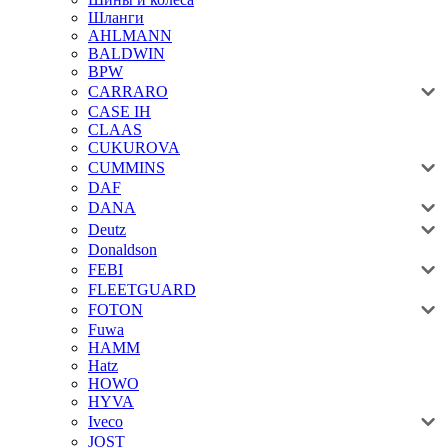
Шланги
AHLMANN
BALDWIN
BPW
CARRARO
CASE IH
CLAAS
CUKUROVA
CUMMINS
DAF
DANA
Deutz
Donaldson
FEBI
FLEETGUARD
FOTON
Fuwa
HAMM
Hatz
HOWO
HYVA
Iveco
JOST