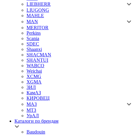
LIEBHERR
LIUGONG
MAHLE
MAN
MERITOR
Perkins
Scania
SDEC
Shaanxi
SHACMAN
SHANTUI
WABCO
Weichai
XCMG
XGMA
ЗИЛ
КамАЗ
КИРОВЕЦ
МАЗ
МТЗ
УрАЛ
Каталоги по брендам
Baudouin