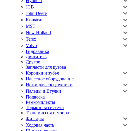
Hyundai
JCB
John Deere
Komatsu
MST
New Holland
Terex
Volvo
Гидравлика
Двигатель
Другое
Запчасти для кузова
Коронки и зубья
Навесное оборудование
Ножи для спецтехники
Пальцы и Втулки
Подвеска
Ремкомплекты
Тормозная система
Трансмиссия и мосты
Фильтры
Ходовая часть
Шины и колеса