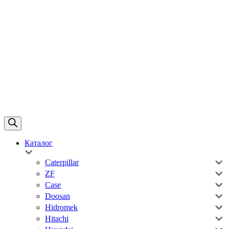
Каталог
Caterpillar
ZF
Case
Doosan
Hidromek
Hitachi