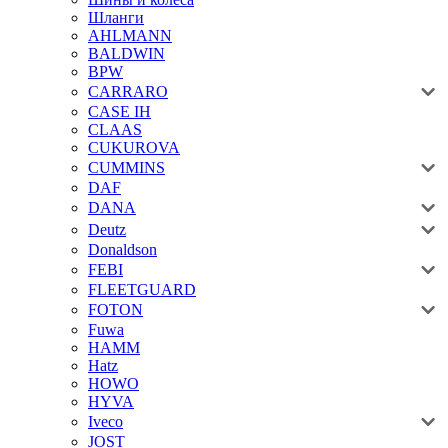
Шланги
AHLMANN
BALDWIN
BPW
CARRARO
CASE IH
CLAAS
CUKUROVA
CUMMINS
DAF
DANA
Deutz
Donaldson
FEBI
FLEETGUARD
FOTON
Fuwa
HAMM
Hatz
HOWO
HYVA
Iveco
JOST