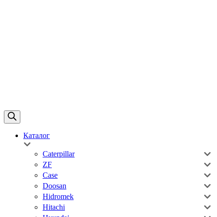
Каталог
Caterpillar
ZF
Case
Doosan
Hidromek
Hitachi