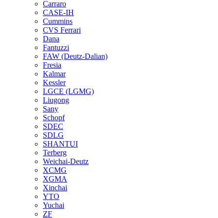
Carraro
CASE-IH
Cummins
CVS Ferrari
Dana
Fantuzzi
FAW (Deutz-Dalian)
Fresia
Kalmar
Kessler
LGCE (LGMG)
Liugong
Sany
Schopf
SDEC
SDLG
SHANTUI
Terberg
Weichai-Deutz
XCMG
XGMA
Xinchai
YTO
Yuchai
ZF