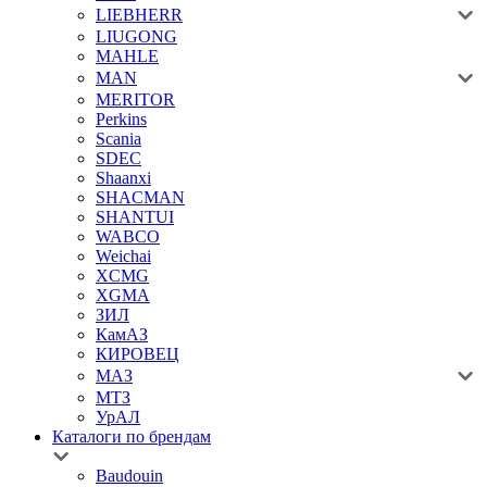
LIEBHERR
LIUGONG
MAHLE
MAN
MERITOR
Perkins
Scania
SDEC
Shaanxi
SHACMAN
SHANTUI
WABCO
Weichai
XCMG
XGMA
ЗИЛ
КамАЗ
КИРОВЕЦ
МАЗ
МТЗ
УрАЛ
Каталоги по брендам
Baudouin