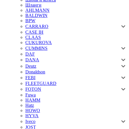
Шланги
AHLMANN
BALDWIN
BPW
CARRARO
CASE IH
CLAAS
CUKUROVA
CUMMINS
DAF
DANA
Deutz
Donaldson
FEBI
FLEETGUARD
FOTON
Fuwa
HAMM
Hatz
HOWO
HYVA
Iveco
JOST