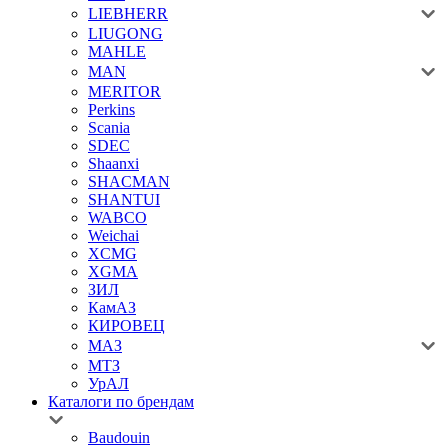
LIEBHERR
LIUGONG
MAHLE
MAN
MERITOR
Perkins
Scania
SDEC
Shaanxi
SHACMAN
SHANTUI
WABCO
Weichai
XCMG
XGMA
ЗИЛ
КамАЗ
КИРОВЕЦ
МАЗ
МТЗ
УрАЛ
Каталоги по брендам
Baudouin