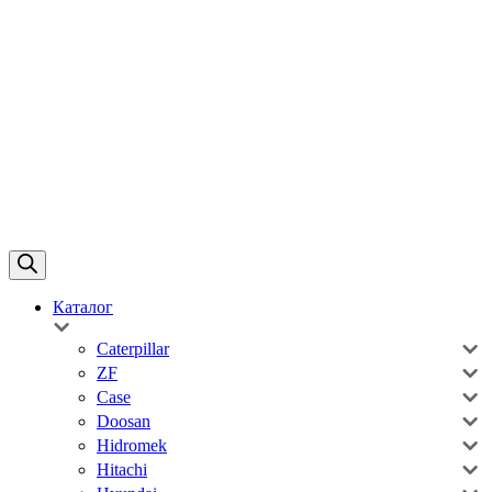
Каталог
Caterpillar
ZF
Case
Doosan
Hidromek
Hitachi