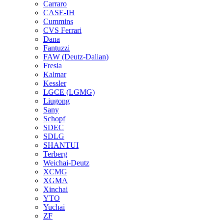
Carraro
CASE-IH
Cummins
CVS Ferrari
Dana
Fantuzzi
FAW (Deutz-Dalian)
Fresia
Kalmar
Kessler
LGCE (LGMG)
Liugong
Sany
Schopf
SDEC
SDLG
SHANTUI
Terberg
Weichai-Deutz
XCMG
XGMA
Xinchai
YTO
Yuchai
ZF