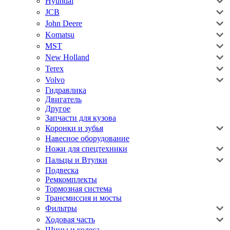
Hyundai
JCB
John Deere
Komatsu
MST
New Holland
Terex
Volvo
Гидравлика
Двигатель
Другое
Запчасти для кузова
Коронки и зубья
Навесное оборудование
Ножи для спецтехники
Пальцы и Втулки
Подвеска
Ремкомплекты
Тормозная система
Трансмиссия и мосты
Фильтры
Ходовая часть
Шины и колеса