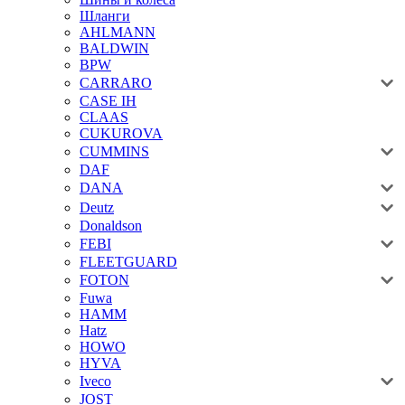
Шланги
AHLMANN
BALDWIN
BPW
CARRARO
CASE IH
CLAAS
CUKUROVA
CUMMINS
DAF
DANA
Deutz
Donaldson
FEBI
FLEETGUARD
FOTON
Fuwa
HAMM
Hatz
HOWO
HYVA
Iveco
JOST