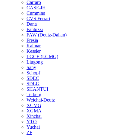
Carraro
CASE-IH
Cummins
CVS Ferrari
Dana
Fantuzzi
FAW (Deutz-Dalian)
Fresia
Kalmar
Kessler
LGCE (LGMG)
Liugong
Sany
Schopf
SDEC
SDLG
SHANTUI
Terberg
Weichai-Deutz
XCMG
XGMA
Xinchai
YTO
Yuchai
ZF