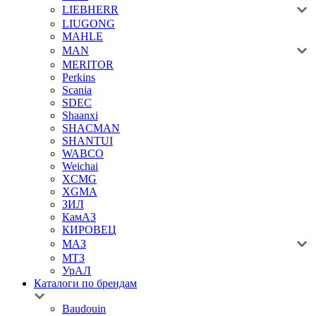
LIEBHERR
LIUGONG
MAHLE
MAN
MERITOR
Perkins
Scania
SDEC
Shaanxi
SHACMAN
SHANTUI
WABCO
Weichai
XCMG
XGMA
ЗИЛ
КамАЗ
КИРОВЕЦ
МАЗ
МТЗ
УрАЛ
Каталоги по брендам
Baudouin