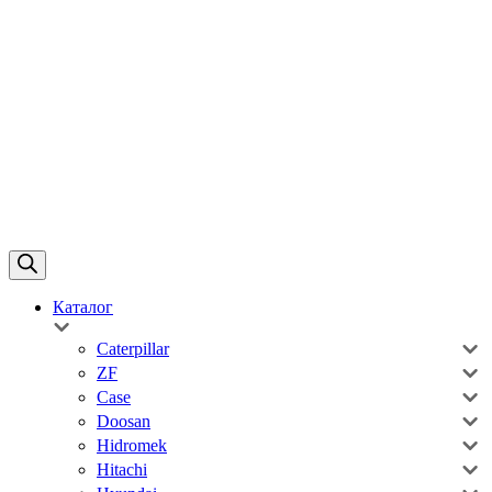
Каталог
Caterpillar
ZF
Case
Doosan
Hidromek
Hitachi