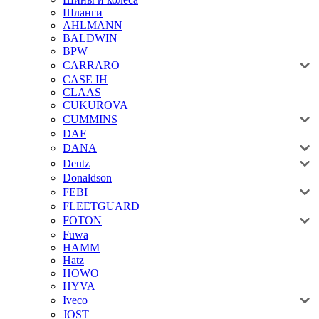
Шланги
AHLMANN
BALDWIN
BPW
CARRARO
CASE IH
CLAAS
CUKUROVA
CUMMINS
DAF
DANA
Deutz
Donaldson
FEBI
FLEETGUARD
FOTON
Fuwa
HAMM
Hatz
HOWO
HYVA
Iveco
JOST