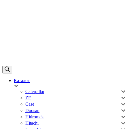
Каталог
Caterpillar
ZF
Case
Doosan
Hidromek
Hitachi