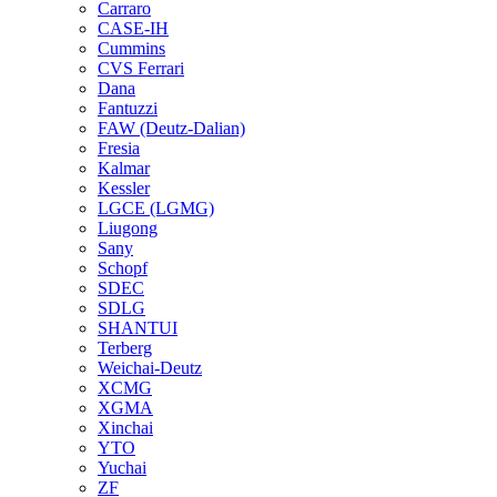
Carraro
CASE-IH
Cummins
CVS Ferrari
Dana
Fantuzzi
FAW (Deutz-Dalian)
Fresia
Kalmar
Kessler
LGCE (LGMG)
Liugong
Sany
Schopf
SDEC
SDLG
SHANTUI
Terberg
Weichai-Deutz
XCMG
XGMA
Xinchai
YTO
Yuchai
ZF