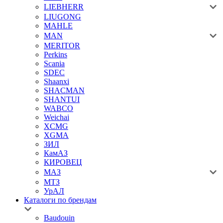
LIEBHERR
LIUGONG
MAHLE
MAN
MERITOR
Perkins
Scania
SDEC
Shaanxi
SHACMAN
SHANTUI
WABCO
Weichai
XCMG
XGMA
ЗИЛ
КамАЗ
КИРОВЕЦ
МАЗ
МТЗ
УрАЛ
Каталоги по брендам
Baudouin