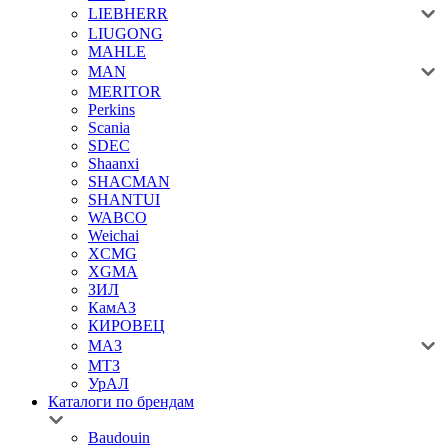
LIEBHERR
LIUGONG
MAHLE
MAN
MERITOR
Perkins
Scania
SDEC
Shaanxi
SHACMAN
SHANTUI
WABCO
Weichai
XCMG
XGMA
ЗИЛ
КамАЗ
КИРОВЕЦ
МАЗ
МТЗ
УрАЛ
Каталоги по брендам
Baudouin