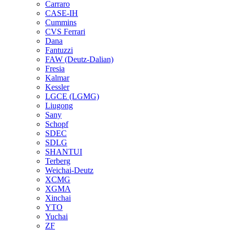
Carraro
CASE-IH
Cummins
CVS Ferrari
Dana
Fantuzzi
FAW (Deutz-Dalian)
Fresia
Kalmar
Kessler
LGCE (LGMG)
Liugong
Sany
Schopf
SDEC
SDLG
SHANTUI
Terberg
Weichai-Deutz
XCMG
XGMA
Xinchai
YTO
Yuchai
ZF