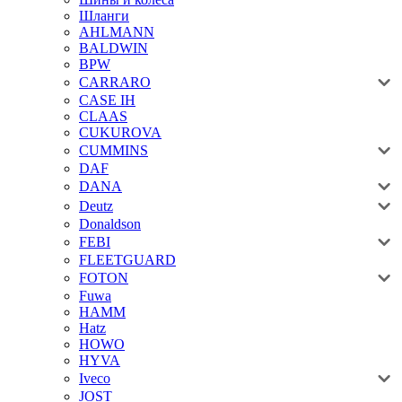
Шланги
AHLMANN
BALDWIN
BPW
CARRARO
CASE IH
CLAAS
CUKUROVA
CUMMINS
DAF
DANA
Deutz
Donaldson
FEBI
FLEETGUARD
FOTON
Fuwa
HAMM
Hatz
HOWO
HYVA
Iveco
JOST