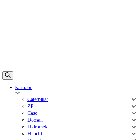
Каталог
Caterpillar
ZF
Case
Doosan
Hidromek
Hitachi