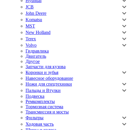
Hyundai
JCB
John Deere
Komatsu
MST
New Holland
Terex
Volvo
Гидравлика
Двигатель
Другое
Запчасти для кузова
Коронки и зубья
Навесное оборудование
Ножи для спецтехники
Пальцы и Втулки
Подвеска
Ремкомплекты
Тормозная система
Трансмиссия и мосты
Фильтры
Ходовая часть
Шины и колеса